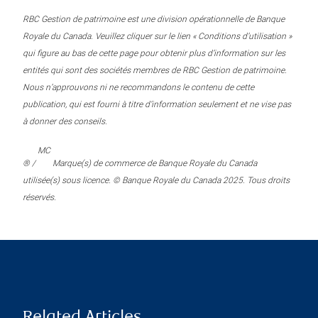
RBC Gestion de patrimoine est une division opérationnelle de Banque
Royale du Canada. Veuillez cliquer sur le lien « Conditions d’utilisation »
qui figure au bas de cette page pour obtenir plus d’information sur les
entités qui sont des sociétés membres de RBC Gestion de patrimoine.
Nous n’approuvons ni ne recommandons le contenu de cette
publication, qui est fourni à titre d’information seulement et ne vise pas
à donner des conseils.
MC
® /
Marque(s) de commerce de Banque Royale du Canada
utilisée(s) sous licence. © Banque Royale du Canada 2025. Tous droits
réservés.