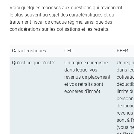
Voici quelques réponses aux questions qui reviennent
le plus souvent au sujet des caractéristiques et du
traitement fiscal de chaque régime, ainsi que des
considérations sur les cotisations et les retraits.
Caractéristiques
CELI
REER
Qu’est-ce que c’est ?
Un régime enregistré
Un régim
dans lequel vos
dans le
revenus de placement
cotisati
et vos retraits sont
déductib
exonérés d’impôt
limite d
personn
déductio
revenus
sont à l
(vous n