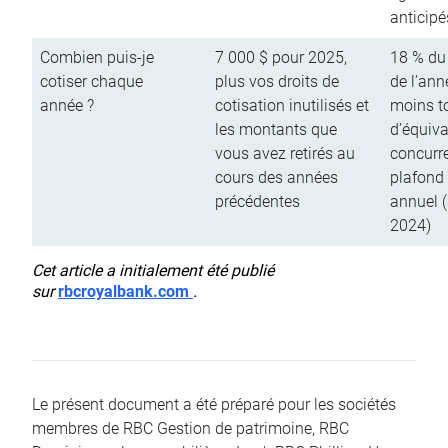
anticipé
Combien puis-je
7 000 $ pour 2025,
18 % du
cotiser chaque
plus vos droits de
de l’ann
année ?
cotisation inutilisés et
moins to
les montants que
d’équiva
vous avez retirés au
concurr
cours des années
plafond 
précédentes
annuel 
2024)
Cet article a initialement été publié
sur
rbcroyalbank.com
.
Le présent document a été préparé pour les sociétés
membres de RBC Gestion de patrimoine, RBC