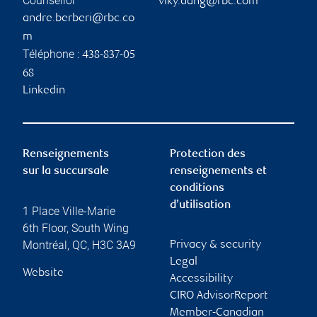
Counsellor
viky.dang@rbc.com
andre.berberi@rbc.co
m
Téléphone :
438-837-05
68
Linkedin
Renseignements
Protection des
sur la succursale
renseignements et
conditions
d’utilisation
1 Place Ville-Marie
6th Floor, South Wing
Montréal
,
QC
,
H3C 3A9
Privacy & security
Legal
Website
Accessibility
CIRO AdvisorReport
Member-Canadian