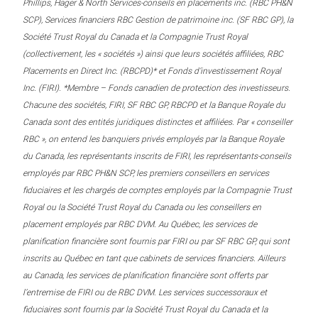
Phillips, Hager & North Services-conseils en placements inc. (RBC PH&N
SCP), Services financiers RBC Gestion de patrimoine inc. (SF RBC GP), la
Société Trust Royal du Canada et la Compagnie Trust Royal
(collectivement, les « sociétés ») ainsi que leurs sociétés affiliées, RBC
Placements en Direct Inc. (RBCPD)* et Fonds d’investissement Royal
Inc. (FIRI). *Membre – Fonds canadien de protection des investisseurs.
Chacune des sociétés, FIRI, SF RBC GP, RBCPD et la Banque Royale du
Canada sont des entités juridiques distinctes et affiliées. Par « conseiller
RBC », on entend les banquiers privés employés par la Banque Royale
du Canada, les représentants inscrits de FIRI, les représentants-conseils
employés par RBC PH&N SCP, les premiers conseillers en services
fiduciaires et les chargés de comptes employés par la Compagnie Trust
Royal ou la Société Trust Royal du Canada ou les conseillers en
placement employés par RBC DVM. Au Québec, les services de
planification financière sont fournis par FIRI ou par SF RBC GP, qui sont
inscrits au Québec en tant que cabinets de services financiers. Ailleurs
au Canada, les services de planification financière sont offerts par
l’entremise de FIRI ou de RBC DVM. Les services successoraux et
fiduciaires sont fournis par la Société Trust Royal du Canada et la