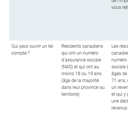
de l’imp
vous ret
Qui peut ouvrir un tel
Résidents canadiens
Les rési
compte ?
qui ont un numéro
canadie
d’assurance sociale
numéro 
(NAS) et qui ont au
sociale 
moins 18 ou 19 ans
âgés de
(âge de la majorité
71 ans,
dans leur province ou
un reve
territoire)
et qui y
une décl
revenus