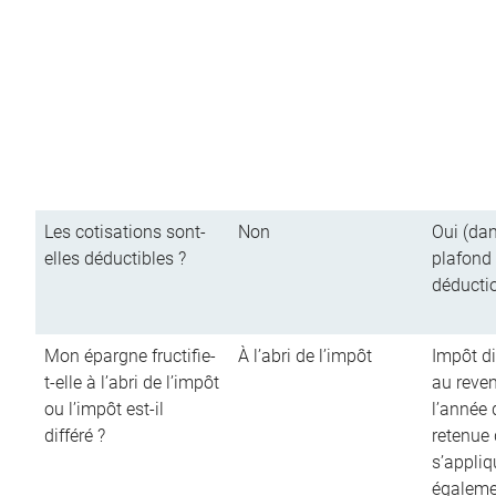
Les cotisations sont-
Non
Oui (dan
elles déductibles ?
plafond
déducti
Mon épargne fructifie-
À l’abri de l’impôt
Impôt di
t-elle à l’abri de l’impôt
au reve
ou l’impôt est-il
l’année d
différé ?
retenue
s’appliq
égalemen