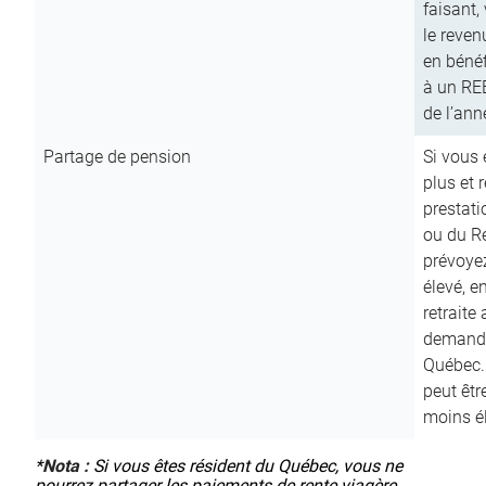
faisant,
le reven
en bénéf
à un RE
de l’ann
Partage de pension
Si vous 
plus et 
prestat
ou du R
prévoyez
élevé, e
retraite
demande
Québec. 
peut êtr
moins é
*
Nota :
Si vous êtes résident du Québec, vous ne
pourrez partager les paiements de rente viagère