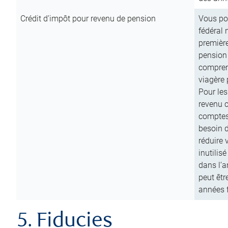
Crédit d’impôt pour revenu de pension
Vous pou
fédéral 
première
pension
comprend
viagère 
Pour les
revenu 
comptes
besoin d
réduire 
inutilis
dans l’a
peut êtr
années f
5. Fiducies