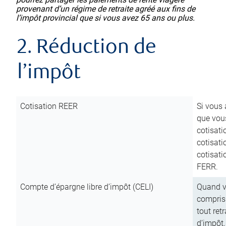
provenant d’un régime de retraite agréé aux fins de
l’impôt provincial que si vous avez 65 ans ou plus.
2. Réduction de
l’impôt
Cotisation REER
Si vous 
que vous
cotisati
cotisati
cotisati
FERR.
Compte d’épargne libre d’impôt (CELI)
Quand vo
compris 
tout ret
d’impôt,