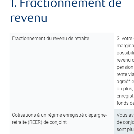
1. Fractionnement de
revenu
Fractionnement du revenu de retraite
Si votre
marginal
possibil
revenu 
pension
rente vi
agréé* e
ou plus,
enregist
fonds de
Cotisations à un régime enregistré d’épargne-
Vous ave
retraite (REER) de conjoint
de conjo
sont plu