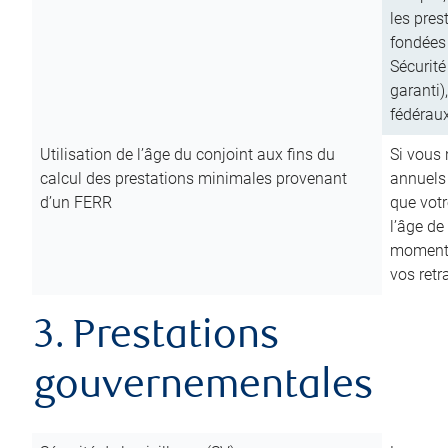
les pres
fondées 
Sécurité
garanti)
fédéraux
Utilisation de l’âge du conjoint aux fins du
Si vous
calcul des prestations minimales provenant
annuels
d’un FERR
que votr
l’âge de
moment d
vos ret
3. Prestations
gouvernementales