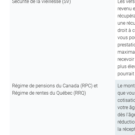
Sécurité de la vieillesse (SV)
Les vers
revenu e
récupéra
une récu
droit à 
vous pou
prestati
maximale
recevoi
plus él
pourrait
Régime de pensions du Canada (RPC) et
Le mont
Régime de rentes du Québec (RRQ)
que vous
cotisati
votre âg
dès l’âg
réducti
la récep