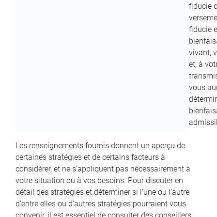
fiducie c
versemen
fiducie 
bienfais
vivant, 
et, à vo
transmi
vous aur
détermin
bienfais
admissib
Les renseignements fournis donnent un aperçu de
certaines stratégies et de certains facteurs à
considérer, et ne s’appliquent pas nécessairement à
votre situation ou à vos besoins. Pour discuter en
détail des stratégies et déterminer si l’une ou l’autre
d’entre elles ou d’autres stratégies pourraient vous
convenir, il est essentiel de consulter des conseillers