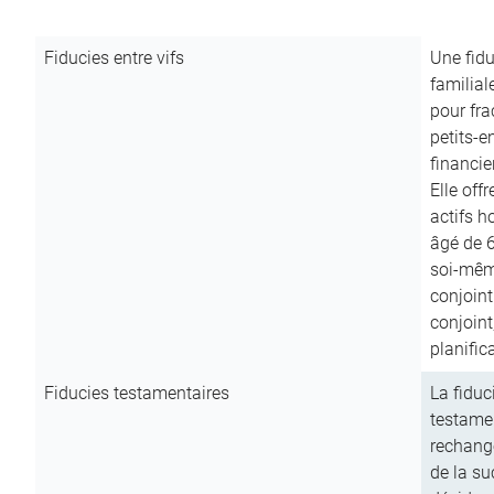
Fiducies entre vifs
Une fidu
familial
pour fra
petits-e
financie
Elle off
actifs h
âgé de 6
soi-mêm
conjoint
conjoin
planific
Fiducies testamentaires
La fiduc
testamen
rechange
de la su