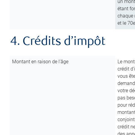
un mont
étant fo
chaque m
et le 70
4. Crédits d’impôt
Montant en raison de l’âge
Le monta
crédit d
vous êt
demande
votre dé
pas beso
pour réd
montant 
conjoint
crédit n
des anné