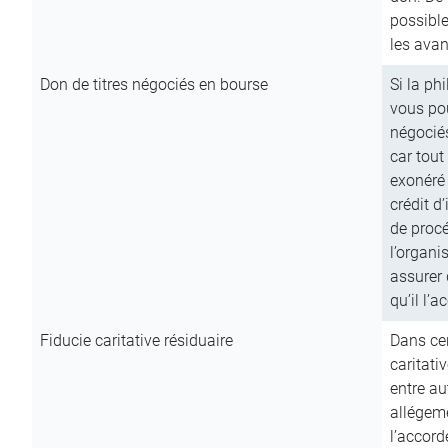
possible
les avan
Don de titres négociés en bourse
Si la ph
vous pou
négocié
car tout
exonéré
crédit d
de procé
l’organi
assurer 
qu’il l’a
Fiducie caritative résiduaire
Dans cer
caritati
entre au
allégeme
l’accord