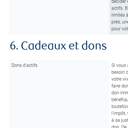
décider 
actifs. 
limités 
près, un
pour vot
6. Cadeaux et dons
Dons d’actifs
Si vous
besoin d
votre vi
faire do
don immé
bénéfiqu
toutefoi
l’impôt,
à sa ju
don. De p