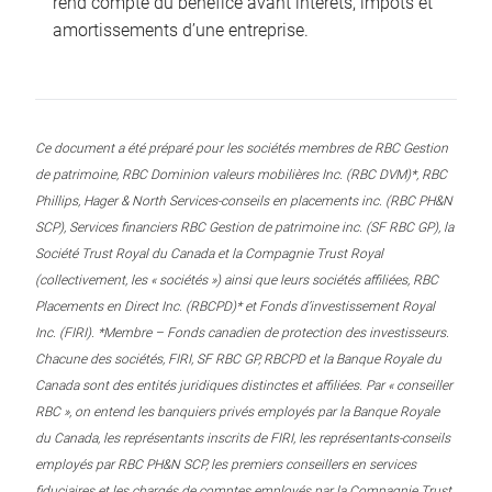
rend compte du bénéfice avant intérêts, impôts et
amortissements d’une entreprise.
Ce document a été préparé pour les sociétés membres de RBC Gestion
de patrimoine, RBC Dominion valeurs mobilières Inc. (RBC DVM)*, RBC
Phillips, Hager & North Services-conseils en placements inc. (RBC PH&N
SCP), Services financiers RBC Gestion de patrimoine inc. (SF RBC GP), la
Société Trust Royal du Canada et la Compagnie Trust Royal
(collectivement, les « sociétés ») ainsi que leurs sociétés affiliées, RBC
Placements en Direct Inc. (RBCPD)* et Fonds d’investissement Royal
Inc. (FIRI). *Membre – Fonds canadien de protection des investisseurs.
Chacune des sociétés, FIRI, SF RBC GP, RBCPD et la Banque Royale du
Canada sont des entités juridiques distinctes et affiliées. Par « conseiller
RBC », on entend les banquiers privés employés par la Banque Royale
du Canada, les représentants inscrits de FIRI, les représentants-conseils
employés par RBC PH&N SCP, les premiers conseillers en services
fiduciaires et les chargés de comptes employés par la Compagnie Trust