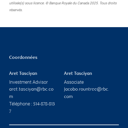
utilisée(s) sous licence. © Banque Royale du Canada 2025. Tous droits
réservés.
Coordonnées
Aret Tasciyan
Aret Tasciyan
Investment Advisor
Associate
aret.tasciyan@rbc.co
jacobo.rountree@rbc.
m
com
Téléphone :
514-878-813
7