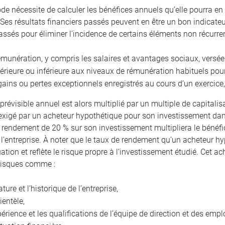
de nécessite de calculer les bénéfices annuels qu’elle pourra en 
 Ses résultats financiers passés peuvent en être un bon indicateur.
assés pour éliminer l’incidence de certains éléments non récur
émunération, y compris les salaires et avantages sociaux, versée
érieure ou inférieure aux niveaux de rémunération habituels po
gains ou pertes exceptionnels enregistrés au cours d’un exercice,
prévisible annuel est alors multiplié par un multiple de capitalis
xigé par un acheteur hypothétique pour son investissement dans
n rendement de 20 % sur son investissement multipliera le bénéfic
 l’entreprise. À noter que le taux de rendement qu’un acheteur hy
uation et reflète le risque propre à l’investissement étudié. Cet
risques comme :
ature et l’historique de l’entreprise,
lientèle,
périence et les qualifications de l’équipe de direction et des empl