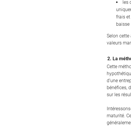
les 
unique
frais e
baisse 
Selon cette
valeurs mar
2. La métho
Cette métho
hypothétique
d’une entrep
bénéfices, d
sur les résu
Intéressons
maturité. C
généralemen