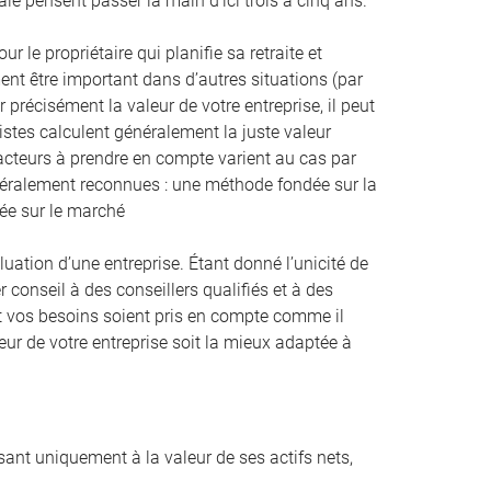
ale pensent passer la main d’ici trois à cinq ans.
 le propriétaire qui planifie sa retraite et
nt être important dans d’autres situations (par
 précisément la valeur de votre entreprise, il peut
listes calculent généralement la juste valeur
facteurs à prendre en compte varient au cas par
énéralement reconnues : une méthode fondée sur la
dée sur le marché
tion d’une entreprise. Étant donné l’unicité de
r conseil à des conseillers qualifiés et à des
n et vos besoins soient pris en compte comme il
eur de votre entreprise soit la mieux adaptée à
ssant uniquement à la valeur de ses actifs nets,