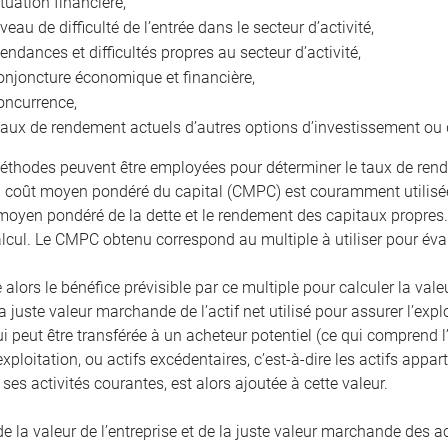
ituation financière,
iveau de difficulté de l’entrée dans le secteur d’activité,
tendances et difficultés propres au secteur d’activité,
onjoncture économique et financière,
oncurrence,
taux de rendement actuels d’autres options d’investissement ou 
éthodes peuvent être employées pour déterminer le taux de rend
coût moyen pondéré du capital (CMPC) est couramment utilisée
 moyen pondéré de la dette et le rendement des capitaux propres
alcul. Le CMPC obtenu correspond au multiple à utiliser pour éval
 alors le bénéfice prévisible par ce multiple pour calculer la valeu
a juste valeur marchande de l’actif net utilisé pour assurer l’expl
ui peut être transférée à un acheteur potentiel (ce qui comprend
exploitation, ou actifs excédentaires, c’est-à-dire les actifs app
ses activités courantes, est alors ajoutée à cette valeur.
la valeur de l’entreprise et de la juste valeur marchande des act