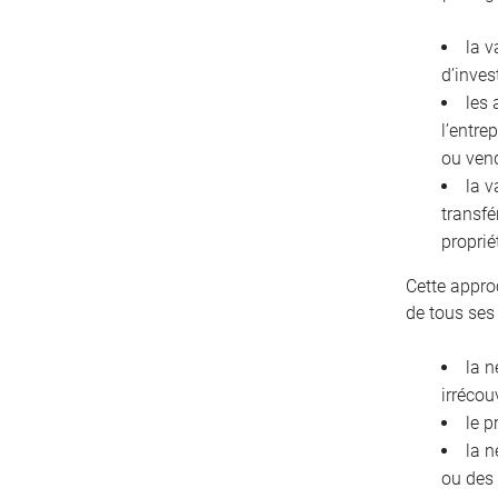
la v
d’inves
les 
l’entre
ou ven
la v
transfé
proprié
Cette appro
de tous ses
la n
irrécou
le p
la n
ou des