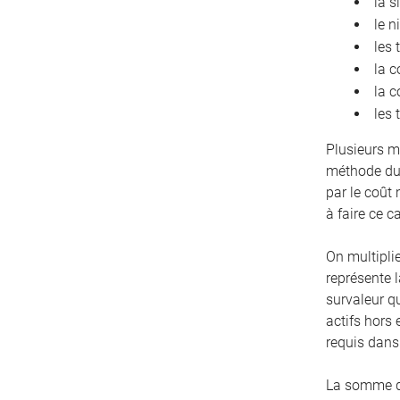
la s
le n
les 
la c
la c
les 
Plusieurs m
méthode du 
par le coût
à faire ce c
On multiplie
représente l
survaleur q
actifs hors 
requis dans 
La somme de 