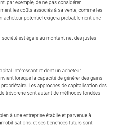
ient, par exemple, de ne pas considérer
ement les coûts associés à sa vente, comme les
 Un acheteur potentiel exigera probablement une
a société est égale au montant net des justes
pital intéressant et dont un acheteur
convient lorsque la capacité de générer des gains
st propriétaire. Les approches de capitalisation des
ux de trésorerie sont autant de méthodes fondées
bien à une entreprise établie et parvenue à
mmobilisations, et ses bénéfices futurs sont