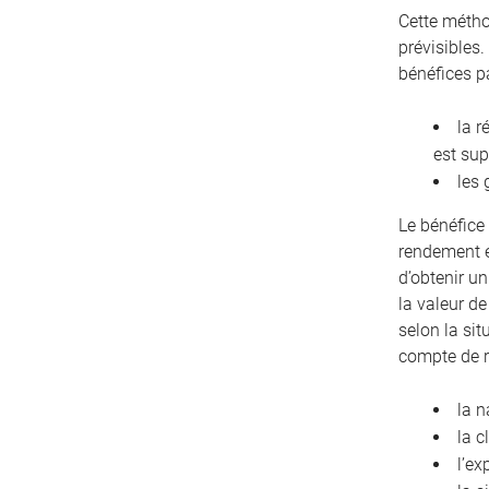
Cette métho
prévisibles.
bénéfices p
la r
est sup
les 
Le bénéfice 
rendement e
d’obtenir u
la valeur de
selon la sit
compte de 
la n
la c
l’ex