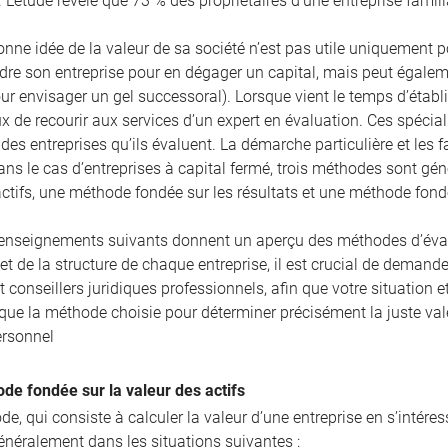
. L’étude révèle que 73 % des propriétaires d’une entreprise famili
nne idée de la valeur de sa société n’est pas utile uniquement pour
re son entreprise pour en dégager un capital, mais peut égaleme
r envisager un gel successoral). Lorsque vient le temps d’établir
ux de recourir aux services d’un expert en évaluation. Ces spécia
es entreprises qu’ils évaluent. La démarche particulière et les 
ans le cas d’entreprises à capital fermé, trois méthodes sont g
actifs, une méthode fondée sur les résultats et une méthode fon
enseignements suivants donnent un aperçu des méthodes d’évalua
 et de la structure de chaque entreprise, il est crucial de demande
et conseillers juridiques professionnels, afin que votre situatio
 que la méthode choisie pour déterminer précisément la juste val
ersonnel
de fondée sur la valeur des actifs
e, qui consiste à calculer la valeur d’une entreprise en s’intére
énéralement dans les situations suivantes :