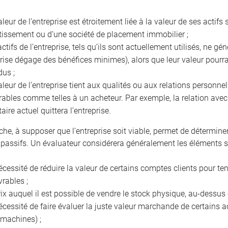
aleur de l’entreprise est étroitement liée à la valeur de ses acti
tissement ou d’une société de placement immobilier ;
actifs de l’entreprise, tels qu’ils sont actuellement utilisés, ne g
prise dégage des bénéfices minimes), alors que leur valeur pourra
dus ;
aleur de l’entreprise tient aux qualités ou aux relations personnel
rables comme telles à un acheteur. Par exemple, la relation avec l
taire actuel quittera l’entreprise.
che, à supposer que l’entreprise soit viable, permet de détermine
 passifs. Un évaluateur considérera généralement les éléments s
écessité de réduire la valeur de certains comptes clients pour t
vrables ;
rix auquel il est possible de vendre le stock physique, au-dessu
écessité de faire évaluer la juste valeur marchande de certains ac
 machines) ;