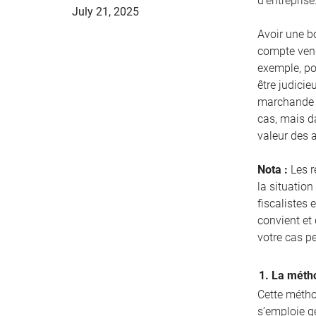
d’entreprise
July 21, 2025
Avoir une bo
compte vend
exemple, pou
être judicie
marchande d
cas, mais d
valeur des 
Nota :
Les r
la situation
fiscalistes 
convient et
votre cas p
1. La métho
Cette méthod
s’emploie g