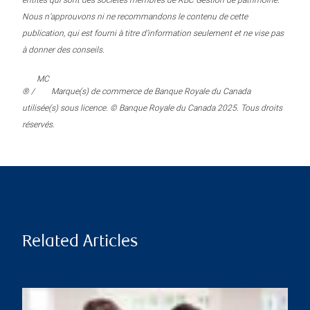
entités qui sont des sociétés membres de RBC Gestion de patrimoine.
Nous n’approuvons ni ne recommandons le contenu de cette
publication, qui est fourni à titre d’information seulement et ne vise pas
à donner des conseils.
MC
® /
Marque(s) de commerce de Banque Royale du Canada
utilisée(s) sous licence. © Banque Royale du Canada 2025. Tous droits
réservés.
Related Articles