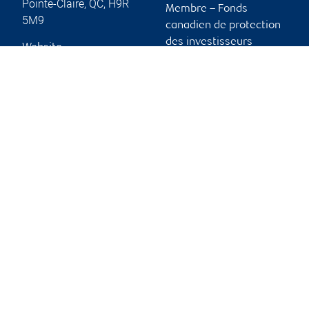
Pointe-Claire
,
QC
,
H9R
Membre – Fonds
5M9
canadien de protection
des investisseurs
Website
Publicité et témoins
Liens vers les sites en
français
Ouvrir une session
Guide d’ouverture de
session initiale
Vous tenir informé
RBC Dominion valeurs mobilières, © 2026