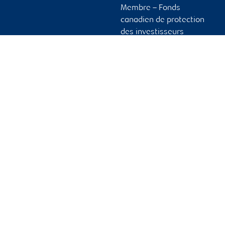
Membre – Fonds
canadien de protection
des investisseurs
Publicité et témoins
Liens vers les sites en
français
Ouvrir une session
Guide d’ouverture de
session initiale
Vous tenir informé
RBC Dominion valeurs mobilières, © 2026