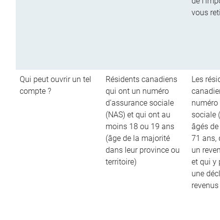
de l’imp
vous ret
Qui peut ouvrir un tel
Résidents canadiens
Les rési
compte ?
qui ont un numéro
canadie
d’assurance sociale
numéro 
(NAS) et qui ont au
sociale 
moins 18 ou 19 ans
âgés de
(âge de la majorité
71 ans,
dans leur province ou
un reve
territoire)
et qui y
une décl
revenus