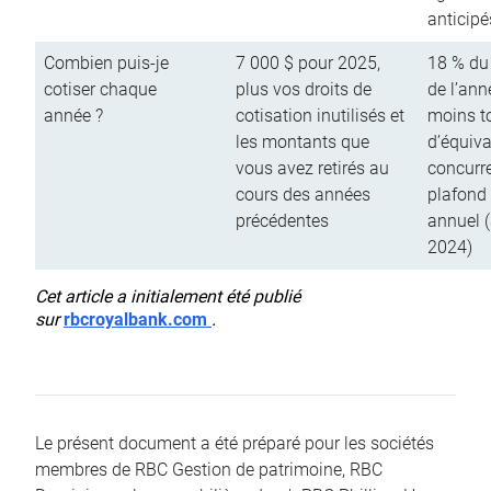
anticipé
Combien puis-je
7 000 $ pour 2025,
18 % du
cotiser chaque
plus vos droits de
de l’ann
année ?
cotisation inutilisés et
moins to
les montants que
d’équiva
vous avez retirés au
concurr
cours des années
plafond 
précédentes
annuel 
2024)
Cet article a initialement été publié
sur
rbcroyalbank.com
.
Le présent document a été préparé pour les sociétés
membres de RBC Gestion de patrimoine, RBC