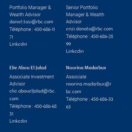
Portfolio Manager &
Senior Portfolio
Wealth Advisor
Manager & Wealth
Advisor
daniel.tosi@rbc.com
Téléphone :
enzi.donato@rbc.com
450-686-11
Téléphone :
450-686-28
71
Linkedin
99
Linkedin
Elie Abou El Jalad
Noorina Madarbux
Associate Investment
Associate
Advisor
noorina.madarbux@r
elie.aboueljalad@rbc.
bc.com
Téléphone :
com
450-686-33
Téléphone :
450-686-68
63
31
Linkedin