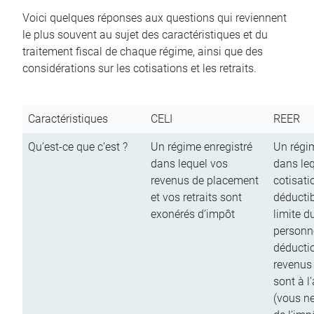
Voici quelques réponses aux questions qui reviennent
le plus souvent au sujet des caractéristiques et du
traitement fiscal de chaque régime, ainsi que des
considérations sur les cotisations et les retraits.
Caractéristiques
CELI
REER
Qu’est-ce que c’est ?
Un régime enregistré
Un régim
dans lequel vos
dans le
revenus de placement
cotisati
et vos retraits sont
déductib
exonérés d’impôt
limite d
personn
déductio
revenus
sont à l
(vous n