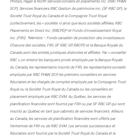
Phillips, Hager & North Services-conseils en placements inc. (RBC PH&N
SCP), Services financiers RBC Gestion de patrimoine inc. (SF RBC GP), la
Société Trust Royal du Canada et la Compagnie Trust Royal
(collectivement, les « sociétés ») ainsi que leurs sociétés affiliées, RBC
Placements en Direct Inc. (RBCPD)* et Fonds d’investissement Royal
Inc. (FIRI). *Membre – Fonds canadien de protection des investisseurs.
Chacune des sociétés, FIRI, SF RBC GP, RBCPD et la Banque Royale du
Canada sont des entités juridiques distinctes et affiliées. Par « conseiller
RBC », on entend les banquiers privés employés par la Banque Royale
du Canada, les représentants inscrits de FIRI, les représentants-conseils
employés par RBC PH&N SCP, les premiers conseillers en services
fiduciaires et les chargés de comptes employés par la Compagnie Trust
Royal ou la Société Trust Royal du Canada ou les conseillers en
placement employés par RBC DVM. Au Québec, les services de
planification financière sont fournis par FIRI ou par SF RBC GP, qui sont
inscrits au Québec en tant que cabinets de services financiers. Ailleurs
au Canada, les services de planification financière sont offerts par
l’entremise de FIRI ou de RBC DVM. Les services successoraux et
fiduciaires sont fournis par la Société Trust Royal du Canada et la