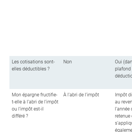
Les cotisations sont-
Non
Oui (dan
elles déductibles ?
plafond
déducti
Mon épargne fructifie-
À l’abri de l’impôt
Impôt di
t-elle à l’abri de l’impôt
au reve
ou l’impôt est-il
l’année d
différé ?
retenue
s’appliq
égalemen