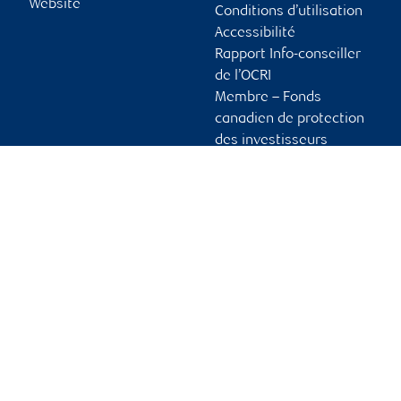
Website
Conditions d’utilisation
Accessibilité
Rapport Info-conseiller
de l’OCRI
Membre – Fonds
canadien de protection
des investisseurs
Publicité et témoins
Liens vers les sites en
français
Ouvrir une session
Guide d’ouverture de
session initiale
Vous tenir informé