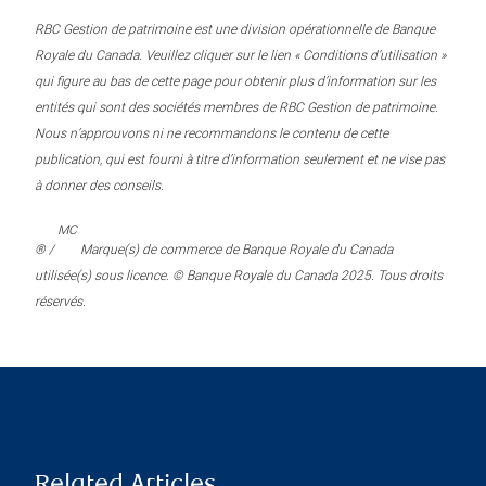
RBC Gestion de patrimoine est une division opérationnelle de Banque
Royale du Canada. Veuillez cliquer sur le lien « Conditions d’utilisation »
qui figure au bas de cette page pour obtenir plus d’information sur les
entités qui sont des sociétés membres de RBC Gestion de patrimoine.
Nous n’approuvons ni ne recommandons le contenu de cette
publication, qui est fourni à titre d’information seulement et ne vise pas
à donner des conseils.
MC
® /
Marque(s) de commerce de Banque Royale du Canada
utilisée(s) sous licence. © Banque Royale du Canada 2025. Tous droits
réservés.