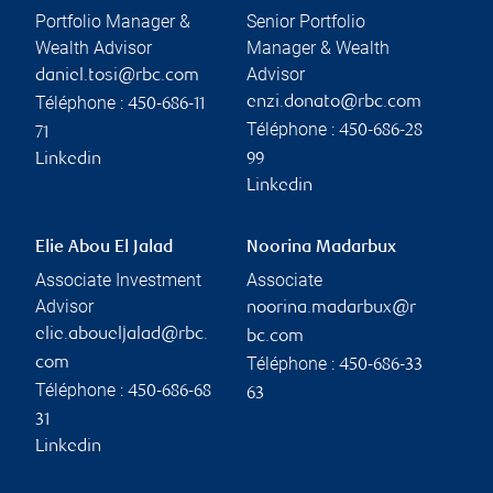
Portfolio Manager &
Senior Portfolio
Wealth Advisor
Manager & Wealth
Advisor
daniel.tosi@rbc.com
Téléphone :
enzi.donato@rbc.com
450-686-11
Téléphone :
450-686-28
71
Linkedin
99
Linkedin
Elie Abou El Jalad
Noorina Madarbux
Associate Investment
Associate
Advisor
noorina.madarbux@r
elie.aboueljalad@rbc.
bc.com
Téléphone :
com
450-686-33
Téléphone :
450-686-68
63
31
Linkedin