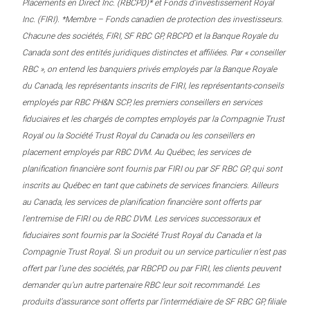
Placements en Direct Inc. (RBCPD)* et Fonds d’investissement Royal
Inc. (FIRI). *Membre – Fonds canadien de protection des investisseurs.
Chacune des sociétés, FIRI, SF RBC GP, RBCPD et la Banque Royale du
Canada sont des entités juridiques distinctes et affiliées. Par « conseiller
RBC », on entend les banquiers privés employés par la Banque Royale
du Canada, les représentants inscrits de FIRI, les représentants-conseils
employés par RBC PH&N SCP, les premiers conseillers en services
fiduciaires et les chargés de comptes employés par la Compagnie Trust
Royal ou la Société Trust Royal du Canada ou les conseillers en
placement employés par RBC DVM. Au Québec, les services de
planification financière sont fournis par FIRI ou par SF RBC GP, qui sont
inscrits au Québec en tant que cabinets de services financiers. Ailleurs
au Canada, les services de planification financière sont offerts par
l’entremise de FIRI ou de RBC DVM. Les services successoraux et
fiduciaires sont fournis par la Société Trust Royal du Canada et la
Compagnie Trust Royal. Si un produit ou un service particulier n’est pas
offert par l’une des sociétés, par RBCPD ou par FIRI, les clients peuvent
demander qu’un autre partenaire RBC leur soit recommandé. Les
produits d’assurance sont offerts par l’intermédiaire de SF RBC GP, filiale