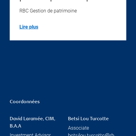
RBC Gestion de patrimoine
Lire plus
Coordonnées
David Laramée, CIM,
Betsi Lou Turcotte
B.A.A
Associate
Investment Advisor
betsilou.turcotte@rb