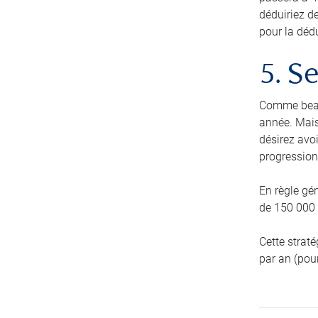
déduiriez d
pour la déd
5. S
Comme beau
année. Mais
désirez avoi
progression
En règle gé
de 150 000 $
Cette strat
par an (pour