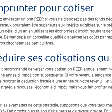
mprunter pour cotiser
 envisager un prêt REER si vous ne disposez pas des fonds néc
scaux pourraient être supérieurs aux intérêts exigibles sur le pr
 délai d’un an en utilisant les économies d’impôt résultant de v
. Demandez à un conseiller qualifié d’analyser les coûts par rap
os circonstances particulières.
éduire ses cotisations 
soit recommandé de verser votre cotisation REER annuellement, v
ne année d’imposition subséquente. Si votre revenu a tendance à 
e reporter la déduction fiscale à une année où votre revenu – et
 stratégie repousse l’économie d’impôt, mais vous fait profiter d
rer les avantages de cette stratégie, supposons que votre taux ma
0 % l’an prochain en raison d’une hausse de revenu prévue. En 