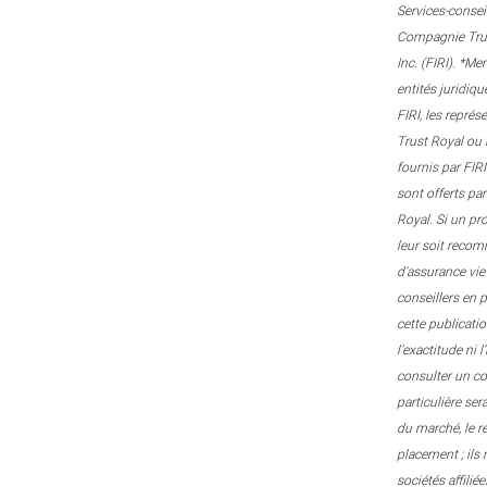
Services-consei
Compagnie Trust
Inc. (FIRI). *M
entités juridiqu
FIRI, les repré
Trust Royal ou 
fournis par FIRI
sont offerts pa
Royal. Si un pr
leur soit recom
d’assurance vie
conseillers en 
cette publicati
l’exactitude ni 
consulter un con
particulière ser
du marché, le r
placement ; ils
sociétés affili