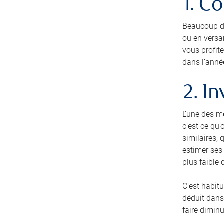
1. C
Beaucoup de
ou en versa
vous profit
dans l’anné
2. I
L’une des m
c’est ce qu’
similaires, 
estimer ses 
plus faible 
C’est habitu
déduit dans 
faire dimin