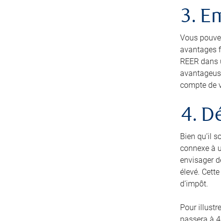
3. E
Vous pouvez
avantages fi
REER dans un
avantageuse
compte de v
4. D
Bien qu’il 
connexe à u
envisager d
élevé. Cette
d’impôt.
Pour illust
passera à 4