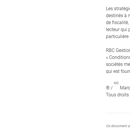
Les stratég
destinés à 
de fiscalité
lecteur qui 
particulière
RBC Gestion
« Conditions
sociétés me
qui est four
MC
® /
Marqu
Tous droits
Ce document a 