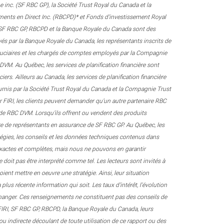
 inc. (SF RBC GP), la Société Trust Royal du Canada et la
cements en Direct Inc. (RBCPD)* et Fonds d’investissement Royal
, SF RBC GP, RBCPD et la Banque Royale du Canada sont des
loyés par la Banque Royale du Canada, les représentants inscrits de
iduciaires et les chargés de comptes employés par la Compagnie
VM. Au Québec, les services de planification financière sont
ers. Ailleurs au Canada, les services de planification financière
ournis par la Société Trust Royal du Canada et la Compagnie Trust
par FIRI, les clients peuvent demander qu’un autre partenaire RBC
e de RBC DVM. Lorsqu’ils offrent ou vendent des produits
itre de représentants en assurance de SF RBC GP. Au Québec, les
atégies, les conseils et les données techniques contenus dans
s exactes et complètes, mais nous ne pouvons en garantir
e doit pas être interprété comme tel. Les lecteurs sont invités à
voient mettre en oeuvre une stratégie. Ainsi, leur situation
plus récente information qui soit. Les taux d’intérêt, l’évolution
 changer. Ces renseignements ne constituent pas des conseils de
, FIRI, SF RBC GP, RBCPD, la Banque Royale du Canada, leurs
ou indirecte découlant de toute utilisation de ce rapport ou des