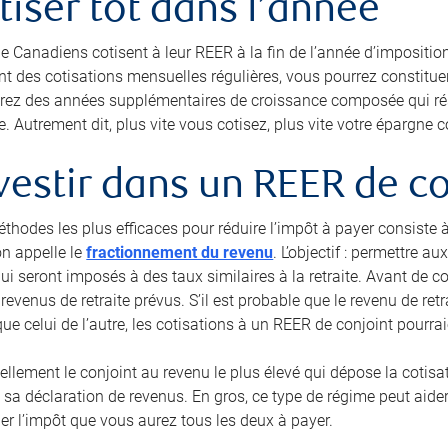
otiser tôt dans l’année
 Canadiens cotisent à leur REER à la fin de l’année d’imposition
nt des cotisations mensuelles régulières, vous pourrez constitue
erez des années supplémentaires de croissance composée qui résul
e. Autrement dit, plus vite vous cotisez, plus vite votre épargne
nvestir dans un REER de c
éthodes les plus efficaces pour réduire l’impôt à payer consiste 
on appelle le
fractionnement du revenu
. L’objectif : permettre 
qui seront imposés à des taux similaires à la retraite. Avant de c
revenus de retraite prévus. S’il est probable que le revenu de re
que celui de l’autre, les cotisations à un REER de conjoint pourr
ellement le conjoint au revenu le plus élevé qui dépose la cotisat
sa déclaration de revenus. En gros, ce type de régime peut aider 
uer l’impôt que vous aurez tous les deux à payer.