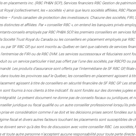
ls en placements inc. (RBC PH&N SCP), Services financiers RBC Gestion de patrimoine
 Royal (collectivement, les « sociétés ») ainsi que leurs sociétés affiliées, RBC Pla
embre – Fonds canadien de protection des investisseurs. Chacune des sociétés, FIRI
es distinctes et affiliées. Par « conseiller RBC », on entend les banquiers privés emp
sentants-conseils employés par RBC PH&N SCP, les premiers conseillers en services f
la Société Trust Royal du Canada ou les conseillers en placement employés par RBC D
 ou par SF RBC GP, qui sont inscrits au Québec en tant que cabinets de services financi
r l’entremise de FIRI ou de RBC DVM. Les services successoraux et fiduciaires sont f
oduit ou un service particulier n’est pas offert par l’une des sociétés, par RBCPD ou 
mandé. Les produits d’assurance sont offerts par l’intermédiaire de SF RBC GP, filial
 dans toutes les provinces sauf le Québec, les conseillers en placement agissent à t
placement agissent à titre de conseillers en sécurité financière de SF RBC GP. Les str
on sont fournis à nos clients à titre indicatif. Ils sont fondés sur des données jugée
l’intégralité. Le présent document ne donne pas de conseils fiscaux ou juridiques, et n
seiller juridique ou fiscal qualifié ou un autre conseiller professionnel lorsqu’ils pré
a prise en considération comme il se doit et les décisions prises seront fondées sur la 
égime fiscal et divers autres facteurs touchant les placements sont susceptibles de
 ne doivent servir qu’à des fins de discussion avec votre conseiller RBC. Les sociétés
ées et toute autre personne n’acceptent aucune responsabilité pour toute perte directe 