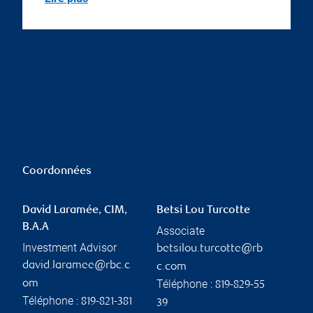
Coordonnées
David Laramée, CIM,
Betsi Lou Turcotte
B.A.A
Associate
Investment Advisor
betsilou.turcotte@rb
david.laramee@rbc.c
c.com
Téléphone :
om
819-829-55
Téléphone :
819-821-381
39