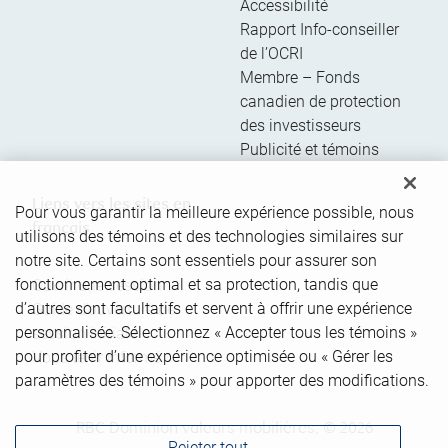
Accessibilité
Rapport Info-conseiller
de l’OCRI
Membre – Fonds
canadien de protection
des investisseurs
Publicité et témoins
Liens vers les sites en
Pour vous garantir la meilleure expérience possible, nous
français
utilisons des témoins et des technologies similaires sur
notre site. Certains sont essentiels pour assurer son
fonctionnement optimal et sa protection, tandis que
Ouvrir une session
d’autres sont facultatifs et servent à offrir une expérience
Guide d’ouverture de
personnalisée. Sélectionnez « Accepter tous les témoins »
session initiale
pour profiter d’une expérience optimisée ou « Gérer les
Vous tenir informé
paramètres des témoins » pour apporter des modifications.
RBC Dominion valeurs mobilières, © 2026
Rejeter tout