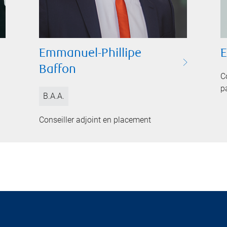
Emmanuel-Phillipe
E
Baffon
C
p
B.A.A.
Conseiller adjoint en placement