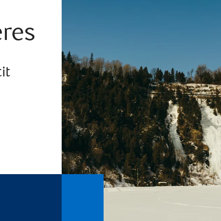
ères
it