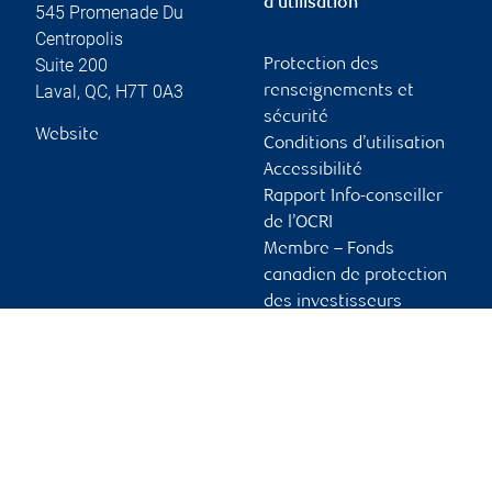
d’utilisation
545 Promenade Du
Centropolis
Suite 200
Protection des
Laval
,
QC
,
H7T 0A3
renseignements et
sécurité
Website
Conditions d’utilisation
Accessibilité
Rapport Info-conseiller
de l’OCRI
Membre – Fonds
canadien de protection
des investisseurs
Publicité et témoins
Liens vers les sites en
français
Ouvrir une session