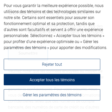
Pour vous garantir la meilleure expérience possible, nous
Consentement à contacter
utilisons des témoins et des technologies similaires sur
notre site. Certains sont essentiels pour assurer son
fonctionnement optimal et sa protection, tandis que
Oui, vous pouvez me contacter à l’aide des
d’autres sont facultatifs et servent à offrir une expérience
renseignements fournis dans ce formulaire.
personnalisée. Sélectionnez « Accepter tous les témoins »
pour profiter d’une expérience optimisée ou « Gérer les
paramètres des témoins » pour apporter des modifications.
Rejeter tout
Veuillez noter que les données envoyées au moyen de
cette page de contact ne sont pas considérées comme
Accepter tous les témoins
sécurisées et que nous ne pouvons donc pas en
garantir la confidentialité. Pour votre sécurité, nous
Gérer les paramètres des témoins
vous demandons de ne pas divulguer d’informations
confidentielles telles que des numéros de compte
bancaire, des numéros de carte de crédit ou d’autres