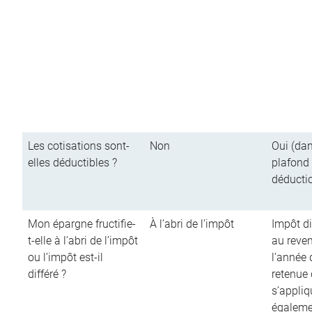
Les cotisations sont-
Non
Oui (dan
elles déductibles ?
plafond
déducti
Mon épargne fructifie-
À l’abri de l’impôt
Impôt di
t-elle à l’abri de l’impôt
au reve
ou l’impôt est-il
l’année d
différé ?
retenue
s’appliq
égalemen