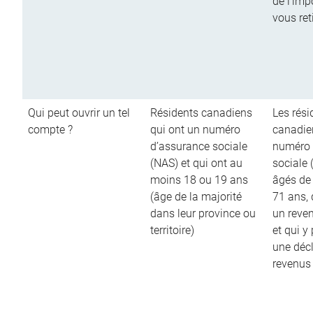
de l’imp
vous ret
Qui peut ouvrir un tel
Résidents canadiens
Les rési
compte ?
qui ont un numéro
canadie
d’assurance sociale
numéro 
(NAS) et qui ont au
sociale 
moins 18 ou 19 ans
âgés de
(âge de la majorité
71 ans,
dans leur province ou
un reve
territoire)
et qui y
une décl
revenus