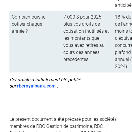
anticipé
Combien puis-je
7 000 $ pour 2025,
18 % du
cotiser chaque
plus vos droits de
de l’ann
année ?
cotisation inutilisés et
moins to
les montants que
d’équiva
vous avez retirés au
concurr
cours des années
plafond 
précédentes
annuel 
2024)
Cet article a initialement été publié
sur
rbcroyalbank.com
.
Le présent document a été préparé pour les sociétés
membres de RBC Gestion de patrimoine, RBC