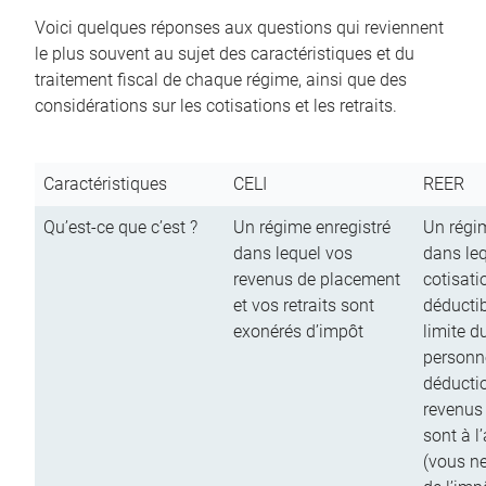
Voici quelques réponses aux questions qui reviennent
le plus souvent au sujet des caractéristiques et du
traitement fiscal de chaque régime, ainsi que des
considérations sur les cotisations et les retraits.
Caractéristiques
CELI
REER
Qu’est-ce que c’est ?
Un régime enregistré
Un régim
dans lequel vos
dans le
revenus de placement
cotisati
et vos retraits sont
déductib
exonérés d’impôt
limite d
personn
déductio
revenus
sont à l
(vous n