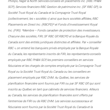
Phillips, Hager & North Services-conseils en placements inc. (RBC PH&N
SCP), Services financiers RBC Gestion de patrimoine inc. (SF RBC GP), la
Société Trust Royal du Canada et la Compagnie Trust Royal
(collectivement, les « sociétés ») ainsi que leurs sociétés affiliées, RBC
Placements en Direct Inc. (RBCPD)* et Fonds d’investissement Royal
Inc. (FIRI). *Membre – Fonds canadien de protection des investisseurs.
Chacune des sociétés, FIRI, SF RBC GP, RBCPD et la Banque Royale du
Canada sont des entités juridiques distinctes et affiliées. Par « conseiller
RBC », on entend les banquiers privés employés par la Banque Royale
du Canada, les représentants inscrits de FIRI, les représentants-conseils
employés par RBC PH&N SCP, les premiers conseillers en services
fiduciaires et les chargés de comptes employés par la Compagnie Trust
Royal ou la Société Trust Royal du Canada ou les conseillers en
placement employés par RBC DVM. Au Québec, les services de
planification financière sont fournis par FIRI ou par SF RBC GP, qui sont
inscrits au Québec en tant que cabinets de services financiers. Ailleurs
au Canada, les services de planification financière sont offerts par
l’entremise de FIRI ou de RBC DVM. Les services successoraux et
fiduciaires sont fournis par la Société Trust Royal du Canada et la