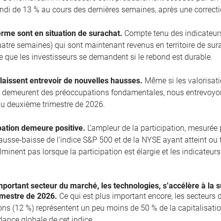
ndi de 13 % au cours des dernières semaines, après une correcti
erme sont en situation de surachat.
Compte tenu des indicateurs
uatre semaines) qui sont maintenant revenus en territoire de sura
le que les investisseurs se demandent si le rebond est durable.
laissent entrevoir de nouvelles hausses.
Même si les valorisation
e demeurent des préoccupations fondamentales, nous entrevoyo
u deuxième trimestre de 2026.
pation demeure positive.
L’ampleur de la participation, mesurée
 hausse-baisse de l’indice S&P 500 et de la NYSE ayant atteint o
lminent pas lorsque la participation est élargie et les indicateu
portant secteur du marché, les technologies, s’accélère à la s
imestre de 2026.
Ce qui est plus important encore, les secteurs d
s (12 %) représentent un peu moins de 50 % de la capitalisation
ndance globale de cet indice.