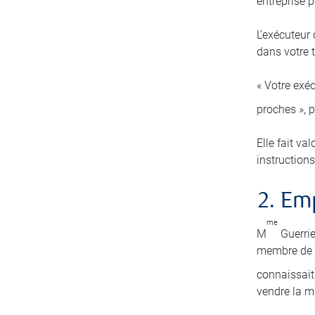
entreprise pe
L’exécuteur
dans votre t
« Votre exéc
proches », 
Elle fait va
instructions
2. E
me
M
Guerrie
membre de s
connaissait 
vendre la m