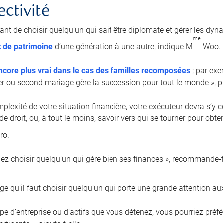
ectivité
tant de choisir quelqu’un qui sait être diplomate et gérer les dyn
me
t de patrimoine
d’une génération à une autre, indique M
Woo.
ncore plus vrai dans le cas des familles recomposées
; par exe
er ou second mariage gère la succession pour tout le monde », pr
plexité de votre situation financière, votre exécuteur devra s’y 
de droit, ou, à tout le moins, savoir vers qui se tourner pour obt
ro.
iez choisir quelqu’un qui gère bien ses finances », recommande-t-
e qu’il faut choisir quelqu’un qui porte une grande attention aux
type d’entreprise ou d’actifs que vous détenez, vous pourriez pré