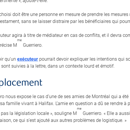
rtinente », ajoute-t-elle.
 choisi doit être une personne en mesure de prendre les mesures r
estament, sans se laisser distraire par les bénéficiaires qui pourra
uteur agira à titre de médiateur en cas de conflits, et il devra 
me
précise M
Guerriero.
loir qu’un
exécuteur
pourrait devoir expliquer les intentions qui 
 sont suivies à la lettre, dans un contexte lourd et émotif.
mplacement
ro nous expose le cas d’une de ses amies de Montréal qui a ét
a famille vivant à Halifax. L’amie en question a dû se rendre à p
me
pas la législation locale », souligne M
Guerriero. « Elle a auss
aison, ce qui s’est ajouté aux autres problèmes de logistique. »