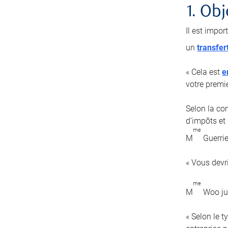
1. Obj
Il est impor
un
transfer
« Cela est
e
votre premi
Selon la com
d’impôts et 
me
M
Guerrie
« Vous devr
me
M
Woo jug
« Selon le 