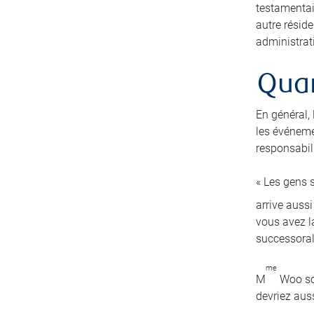
testamentai
autre résid
administrati
Quan
En général,
les événeme
responsabili
« Les gens s
arrive auss
vous avez la
successoral
me
M
Woo sou
devriez auss