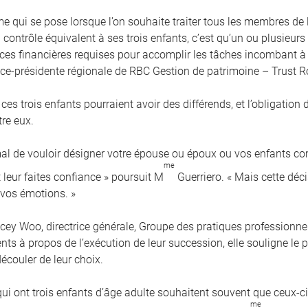
me qui se pose lorsque l’on souhaite traiter tous les membres de
contrôle équivalent à ses trois enfants, c’est qu’un ou plusieurs
es financières requises pour accomplir les tâches incombant à 
vice-présidente régionale de RBC Gestion de patrimoine – Trust R
 ces trois enfants pourraient avoir des différends, et l’obligation
tre eux.
rmal de vouloir désigner votre épouse ou époux ou vos enfants 
me
 leur faites confiance » poursuit M
Guerriero. « Mais cette déci
 vos émotions. »
cey Woo, directrice générale, Groupe des pratiques professionnel
ients à propos de l’exécution de leur succession, elle souligne l
écouler de leur choix.
qui ont trois enfants d’âge adulte souhaitent souvent que ceux-
me