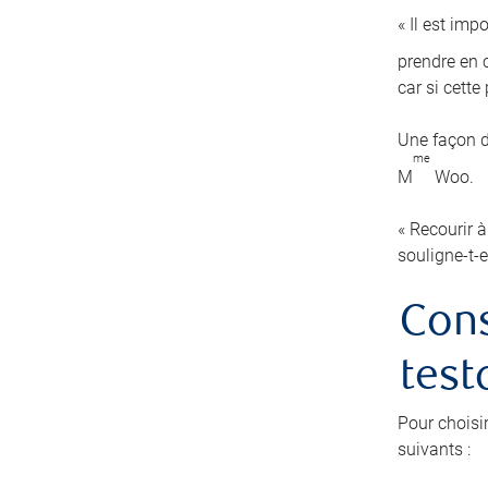
« Il est imp
prendre en c
car si cett
Une façon d
me
M
Woo.
« Recourir à
souligne-t-e
Cons
test
Pour choisi
suivants :