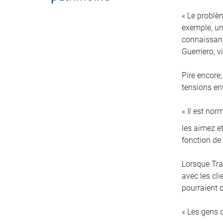
« Le problè
exemple, un 
connaissanc
Guerriero, 
Pire encore,
tensions en
« Il est no
les aimez et
fonction de
Lorsque Tra
avec les cl
pourraient d
« Les gens 