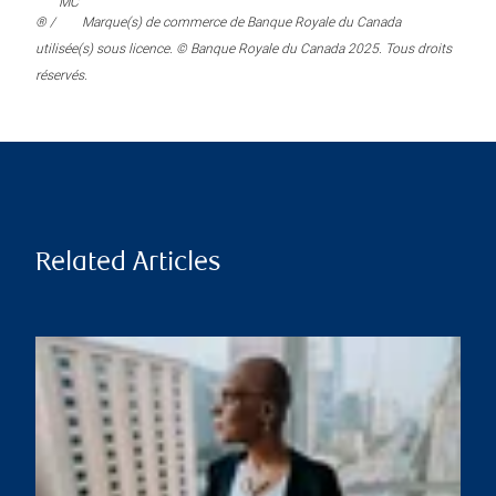
MC
® /
Marque(s) de commerce de Banque Royale du Canada
utilisée(s) sous licence. © Banque Royale du Canada 2025. Tous droits
réservés.
Related Articles