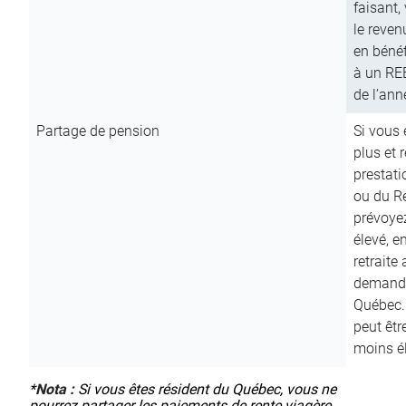
faisant,
le reven
en bénéf
à un RE
de l’ann
Partage de pension
Si vous 
plus et 
prestat
ou du R
prévoyez
élevé, e
retraite
demande
Québec. 
peut êtr
moins é
*
Nota :
Si vous êtes résident du Québec, vous ne
pourrez partager les paiements de rente viagère