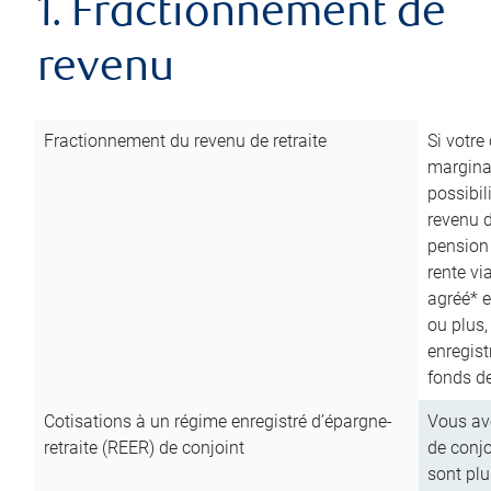
1. Fractionnement de
revenu
Fractionnement du revenu de retraite
Si votre
marginal
possibil
revenu 
pension
rente vi
agréé* e
ou plus,
enregist
fonds de
Cotisations à un régime enregistré d’épargne-
Vous ave
retraite (REER) de conjoint
de conjo
sont plu