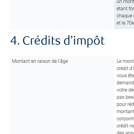
un mont
étant fo
chaque m
et le 70
4. Crédits d’impôt
Montant en raison de l’âge
Le monta
crédit d
vous êt
demande
votre dé
pas beso
pour réd
montant 
conjoint
crédit n
des anné