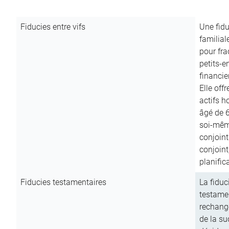
Fiducies entre vifs
Une fidu
familial
pour fra
petits-e
financie
Elle off
actifs h
âgé de 6
soi-mêm
conjoint
conjoin
planific
Fiducies testamentaires
La fiduc
testamen
rechange
de la su