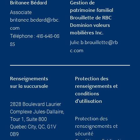
Britanee Bédard
Gestion de
patrimoine familial
Associate
Brouillette de RBC
britanee.bedard@rbc.
Dominion valeurs
com
mobilières Inc.
Téléphone :
418-648-08
julie.b.brouillette@rb
85
c.com
Renseignements
Protection des
sur la succursale
renseignements et
conditions
d’utilisation
2828 Boulevard Laurier
Complexe Jules-Dallaire,
Tour 1, Suite 800
Protection des
Quebec City
,
QC
,
G1V
renseignements et
0B9
sécurité