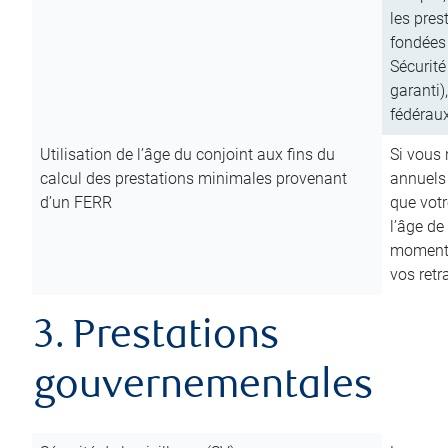
les pres
fondées 
Sécurité
garanti)
fédéraux
Utilisation de l’âge du conjoint aux fins du
Si vous
calcul des prestations minimales provenant
annuels
d’un FERR
que votr
l’âge de
moment d
vos ret
3. Prestations
gouvernementales