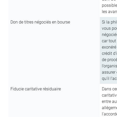
possible
les avan
Don de titres négociés en bourse
Si la ph
vous pou
négocié
car tout
exonéré
crédit d
de procé
l’organi
assurer 
qu’il l’a
Fiducie caritative résiduaire
Dans cer
caritati
entre au
allégeme
l’accord