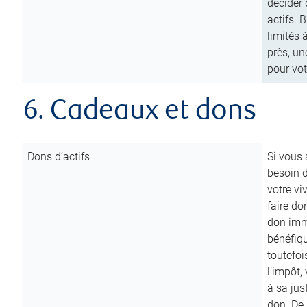
décider 
actifs. 
limités 
près, un
pour vot
6. Cadeaux et dons
Dons d’actifs
Si vous
besoin d
votre vi
faire do
don immé
bénéfiqu
toutefoi
l’impôt,
à sa ju
don. De p