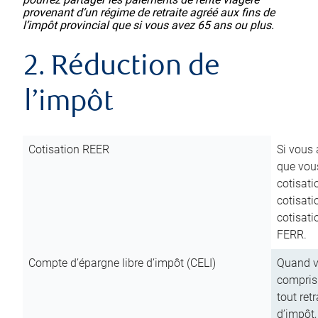
provenant d’un régime de retraite agréé aux fins de
l’impôt provincial que si vous avez 65 ans ou plus.
2. Réduction de
l’impôt
Cotisation REER
Si vous 
que vous
cotisati
cotisati
cotisati
FERR.
Compte d’épargne libre d’impôt (CELI)
Quand vo
compris 
tout ret
d’impôt,