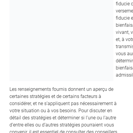
fiducie c
versemen
fiducie 
bienfais
vivant, 
et, à vo
transmi
vous aur
détermin
bienfais
admissib
Les renseignements fournis donnent un aperçu de
certaines stratégies et de certains facteurs à
considérer, et ne s’appliquent pas nécessairement à
votre situation ou à vos besoins. Pour discuter en
détail des stratégies et déterminer si l’une ou l’autre
d’entre elles ou d’autres stratégies pourraient vous
convenir, il est essentiel de consulter des conseillers