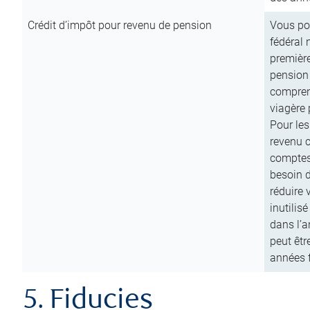
Crédit d’impôt pour revenu de pension
Vous pou
fédéral 
première
pension
comprend
viagère 
Pour les
revenu 
comptes
besoin d
réduire 
inutilis
dans l’a
peut êtr
années f
5. Fiducies