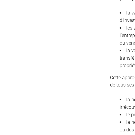
la v
d’inves
les 
l’entre
ou ven
la v
transfé
proprié
Cette appro
de tous ses
la n
irrécou
le p
la n
ou des