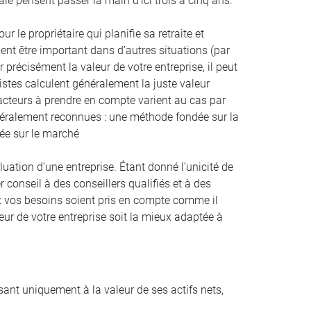
ale pensent passer la main d’ici trois à cinq ans.
 le propriétaire qui planifie sa retraite et
nt être important dans d’autres situations (par
 précisément la valeur de votre entreprise, il peut
listes calculent généralement la juste valeur
facteurs à prendre en compte varient au cas par
énéralement reconnues : une méthode fondée sur la
dée sur le marché
tion d’une entreprise. Étant donné l’unicité de
r conseil à des conseillers qualifiés et à des
n et vos besoins soient pris en compte comme il
eur de votre entreprise soit la mieux adaptée à
ssant uniquement à la valeur de ses actifs nets,