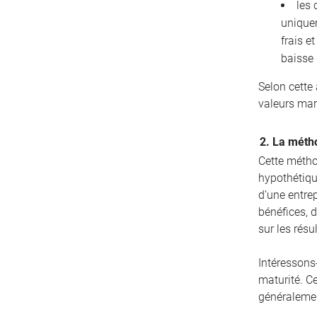
les 
unique
frais e
baisse 
Selon cette
valeurs mar
2. La métho
Cette métho
hypothétique
d’une entrep
bénéfices, d
sur les résu
Intéressons
maturité. C
généralemen