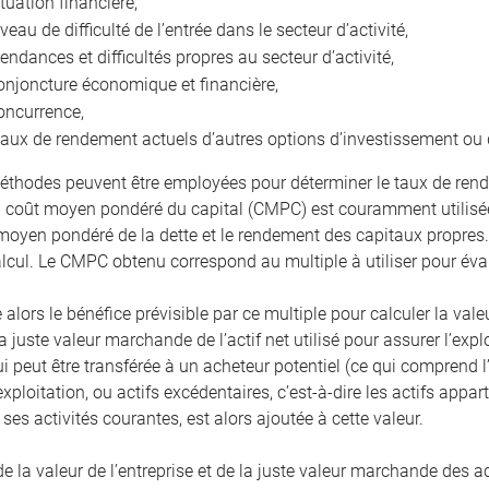
ituation financière,
iveau de difficulté de l’entrée dans le secteur d’activité,
tendances et difficultés propres au secteur d’activité,
onjoncture économique et financière,
oncurrence,
taux de rendement actuels d’autres options d’investissement ou 
éthodes peuvent être employées pour déterminer le taux de rend
coût moyen pondéré du capital (CMPC) est couramment utilisée
 moyen pondéré de la dette et le rendement des capitaux propres
alcul. Le CMPC obtenu correspond au multiple à utiliser pour éval
 alors le bénéfice prévisible par ce multiple pour calculer la valeu
a juste valeur marchande de l’actif net utilisé pour assurer l’expl
ui peut être transférée à un acheteur potentiel (ce qui comprend
exploitation, ou actifs excédentaires, c’est-à-dire les actifs app
ses activités courantes, est alors ajoutée à cette valeur.
la valeur de l’entreprise et de la juste valeur marchande des act