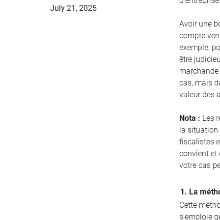
d’entreprise
July 21, 2025
Avoir une bo
compte vend
exemple, pou
être judicie
marchande d
cas, mais d
valeur des 
Nota :
Les r
la situation
fiscalistes 
convient et
votre cas p
1. La métho
Cette méthod
s’emploie g