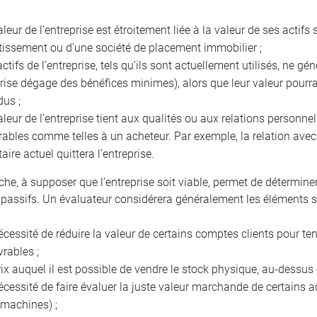
aleur de l’entreprise est étroitement liée à la valeur de ses acti
tissement ou d’une société de placement immobilier ;
actifs de l’entreprise, tels qu’ils sont actuellement utilisés, ne g
prise dégage des bénéfices minimes), alors que leur valeur pourra
dus ;
aleur de l’entreprise tient aux qualités ou aux relations personnel
rables comme telles à un acheteur. Par exemple, la relation avec l
taire actuel quittera l’entreprise.
che, à supposer que l’entreprise soit viable, permet de détermine
 passifs. Un évaluateur considérera généralement les éléments s
écessité de réduire la valeur de certains comptes clients pour t
vrables ;
rix auquel il est possible de vendre le stock physique, au-dessu
écessité de faire évaluer la juste valeur marchande de certains ac
 machines) ;