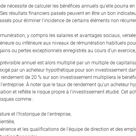
de nécessite de calculer les bénéfices annuels qu’elle pourra en 
 Ses résultats financiers passés peuvent en être un bon indicateur.
assés pour éliminer l’incidence de certains éléments non récur
émunération, y compris les salaires et avantages sociaux, versée
érieure ou inférieure aux niveaux de rémunération habituels po
gains ou pertes exceptionnels enregistrés au cours d’un exercice,
prévisible annuel est alors multiplié par un multiple de capitalis
xigé par un acheteur hypothétique pour son investissement dans
n rendement de 20 % sur son investissement multipliera le bénéfic
 l’entreprise. À noter que le taux de rendement qu’un acheteur hy
uation et reflète le risque propre à l’investissement étudié. Cet
risques comme :
ature et l’historique de l’entreprise,
lientèle,
périence et les qualifications de l’équipe de direction et des empl