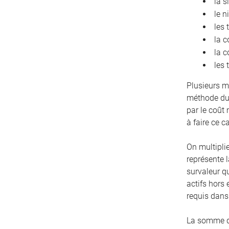
la s
le n
les 
la c
la c
les 
Plusieurs m
méthode du 
par le coût
à faire ce c
On multiplie
représente l
survaleur q
actifs hors 
requis dans 
La somme de 