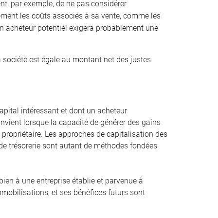
ient, par exemple, de ne pas considérer
ement les coûts associés à sa vente, comme les
 Un acheteur potentiel exigera probablement une
a société est égale au montant net des justes
pital intéressant et dont un acheteur
convient lorsque la capacité de générer des gains
st propriétaire. Les approches de capitalisation des
ux de trésorerie sont autant de méthodes fondées
bien à une entreprise établie et parvenue à
mmobilisations, et ses bénéfices futurs sont