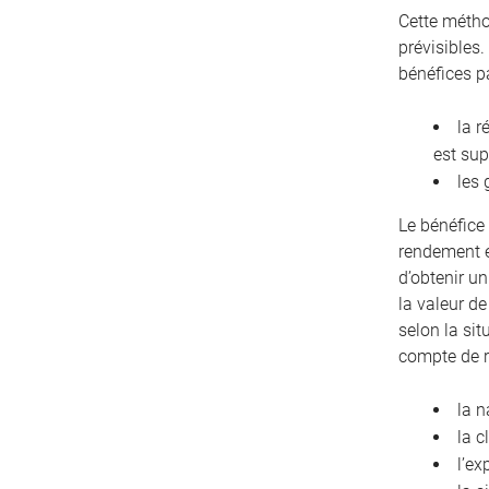
Cette métho
prévisibles.
bénéfices p
la r
est sup
les 
Le bénéfice 
rendement e
d’obtenir u
la valeur de
selon la sit
compte de 
la n
la c
l’ex