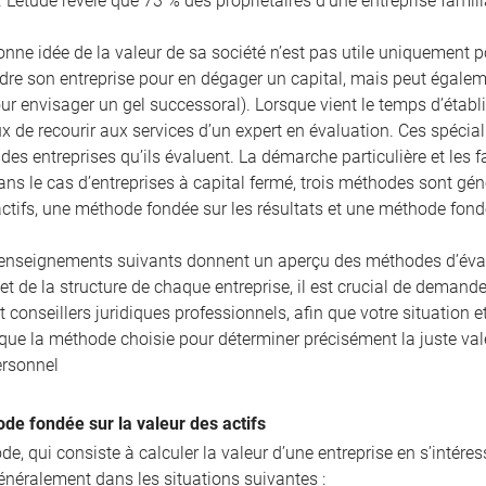
. L’étude révèle que 73 % des propriétaires d’une entreprise famili
nne idée de la valeur de sa société n’est pas utile uniquement pour
re son entreprise pour en dégager un capital, mais peut égaleme
r envisager un gel successoral). Lorsque vient le temps d’établir
ux de recourir aux services d’un expert en évaluation. Ces spécia
es entreprises qu’ils évaluent. La démarche particulière et les 
ans le cas d’entreprises à capital fermé, trois méthodes sont g
actifs, une méthode fondée sur les résultats et une méthode fon
enseignements suivants donnent un aperçu des méthodes d’évalua
 et de la structure de chaque entreprise, il est crucial de demande
et conseillers juridiques professionnels, afin que votre situatio
 que la méthode choisie pour déterminer précisément la juste val
ersonnel
de fondée sur la valeur des actifs
e, qui consiste à calculer la valeur d’une entreprise en s’intére
énéralement dans les situations suivantes :