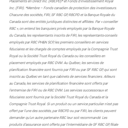
Placements en Direct Inc. (RBCPD)* et Fonds d’investissement Royal
Inc. (FIRI). *Membre – Fonds canadien de protection des investisseurs.
Chacune des sociétés, FIRI, SF RBC GP, RBCPD et la Banque Royale du
Canada sont des entités juridiques distinctes et affiliées. Par « conseiller
RBC », on entend les banquiers privés employés par la Banque Royale
du Canada, les représentants inscrits de FIRI, les représentants-conseils
employés par RBC PH&N SCP, les premiers conseillers en services
fiduciaires et les chargés de comptes employés par la Compagnie Trust
Royal ou la Société Trust Royal du Canada ou les conseillers en
placement employés par RBC DVM. Au Québec, les services de
planification financière sont fournis par FIRI ou par SF RBC GP, qui sont
inscrits au Québec en tant que cabinets de services financiers. Ailleurs
au Canada, les services de planification financière sont offerts par
l’entremise de FIRI ou de RBC DVM. Les services successoraux et
fiduciaires sont fournis par la Société Trust Royal du Canada et la
Compagnie Trust Royal. Si un produit ou un service particulier n’est pas
offert par l’une des sociétés, par RBCPD ou par FIRI, les clients peuvent
demander qu’un autre partenaire RBC leur soit recommandé. Les
produits d’assurance sont offerts par l’intermédiaire de SF RBC GP, filiale