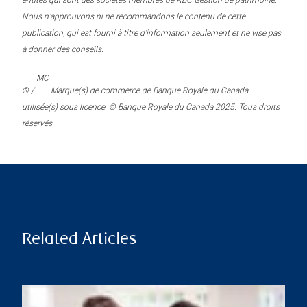
entités qui sont des sociétés membres de RBC Gestion de patrimoine.
Nous n’approuvons ni ne recommandons le contenu de cette
publication, qui est fourni à titre d’information seulement et ne vise pas
à donner des conseils.
MC
® /
Marque(s) de commerce de Banque Royale du Canada
utilisée(s) sous licence. © Banque Royale du Canada 2025. Tous droits
réservés.
Related Articles