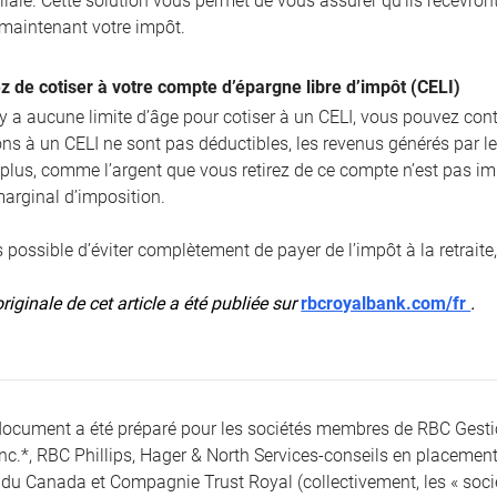
liale. Cette solution vous permet de vous assurer qu’ils recevront
 maintenant votre impôt.
z de cotiser à votre compte d’épargne libre d’impôt (CELI)
 a aucune limite d’âge pour cotiser à un CELI, vous pouvez continu
ions à un CELI ne sont pas déductibles, les revenus générés par l
 plus, comme l’argent que vous retirez de ce compte n’est pas im
marginal d’imposition.
as possible d’éviter complètement de payer de l’impôt à la retrait
riginale de cet article a été publiée sur
rbcroyalbank.com/fr
.
document a été préparé pour les sociétés membres de RBC Gest
Inc.*, RBC Phillips, Hager & North Services-conseils en placement
du Canada et Compagnie Trust Royal (collectivement, les « société