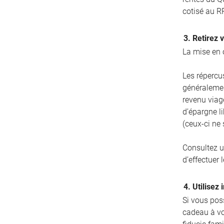
cotisé au R
3. Retirez 
La mise en 
Les répercus
généralemen
revenu viag
d’épargne l
(ceux-ci ne
Consultez u
d’effectuer l
4. Utilisez
Si vous poss
cadeau à vo