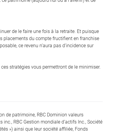
 ce patrimoine (aujourd’hui ou à l’avenir) et de
er de le faire une fois à la retraite. Et puisque
es placements du compte fructifient en franchise
posable, ce revenu n’aura pas d’incidence sur
e, ces stratégies vous permettront de le minimiser.
ion de patrimoine, RBC Dominion valeurs
s inc., RBC Gestion mondiale d’actifs Inc., Société
s ») ainsi que leur société affiliée, Fonds