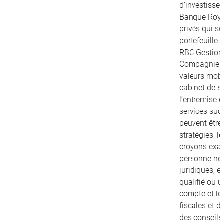
d’investiss
Banque Roya
privés qui 
portefeuille
RBC Gestion
Compagnie T
valeurs mobi
cabinet de s
l’entremise
services su
peuvent être
stratégies, 
croyons exac
personne ne
juridiques, 
qualifié ou 
compte et le
fiscales et
des conseils