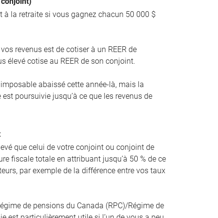
 conjoint)
t à la retraite si vous gagnez chacun 50 000 $
.
r vos revenus est de cotiser à un REER de
lus élevé cotise au REER de son conjoint.
u imposable abaissé cette année-là, mais la
 est poursuivie jusqu’à ce que les revenus de
t
levé que celui de votre conjoint ou conjoint de
ure fiscale totale en attribuant jusqu’à 50 % de ce
eurs, par exemple de la différence entre vos taux
 Régime de pensions du Canada (RPC)/Régime de
e est particulièrement utile si l’un de vous a peu