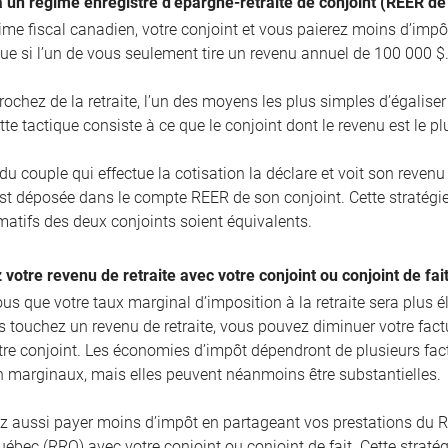
à un régime enregistré d’épargne-retraite de conjoint (REER de
gime fiscal canadien, votre conjoint et vous paierez moins d’impô
ue si l’un de vous seulement tire un revenu annuel de 100 000 $
rochez de la retraite, l’un des moyens les plus simples d’égalise
tte tactique consiste à ce que le conjoint dont le revenu est le p
u couple qui effectue la cotisation la déclare et voit son reven
est déposée dans le compte REER de son conjoint. Cette stratégie
imatifs des deux conjoints soient équivalents.
 votre revenu de retraite avec votre conjoint ou conjoint de fai
us que votre taux marginal d’imposition à la retraite sera plus é
us touchez un revenu de retraite, vous pouvez diminuer votre fact
tre conjoint. Les économies d’impôt dépendront de plusieurs fact
n marginaux, mais elles peuvent néanmoins être substantielles.
z aussi payer moins d’impôt en partageant vos prestations du
ébec (RRQ) avec votre conjoint ou conjoint de fait. Cette stratégi