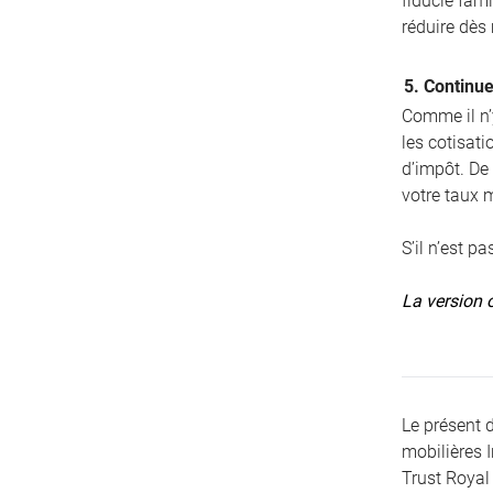
fiducie fami
réduire dès
5. Continue
Comme il n’y
les cotisat
d’impôt. De
votre taux 
S’il n’est p
La version o
Le présent 
mobilières 
Trust Royal 