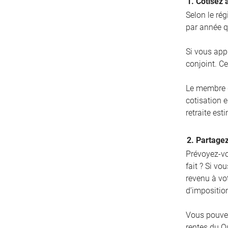
1. Cotisez 
Selon le ré
par année q
Si vous app
conjoint. Ce
Le membre d
cotisation 
retraite est
2. Partagez
Prévoyez-vo
fait ? Si vo
revenu à vo
d’impositio
Vous pouve
rentes du Qu