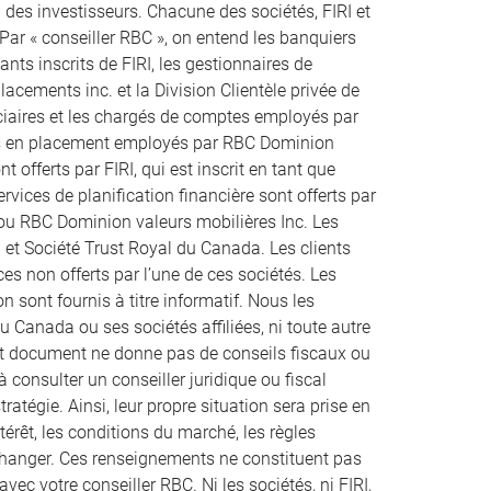
des investisseurs. Chacune des sociétés, FIRI et
 Par « conseiller RBC », on entend les banquiers
ts inscrits de FIRI, les gestionnaires de
acements inc. et la Division Clientèle privée de
uciaires et les chargés de comptes employés par
rs en placement employés par RBC Dominion
t offerts par FIRI, qui est inscrit en tant que
rvices de planification financière sont offerts par
 ou RBC Dominion valeurs mobilières Inc. Les
 et Société Trust Royal du Canada. Les clients
es non offerts par l’une de ces sociétés. Les
n sont fournis à titre informatif. Nous les
u Canada ou ses sociétés affiliées, ni toute autre
ent document ne donne pas de conseils fiscaux ou
à consulter un conseiller juridique ou fiscal
atégie. Ainsi, leur propre situation sera prise en
térêt, les conditions du marché, les règles
 changer. Ces renseignements ne constituent pas
vec votre conseiller RBC. Ni les sociétés, ni FIRI,