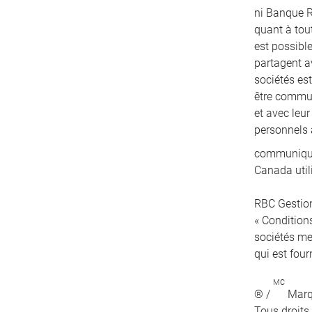
ni Banque R
quant à tout
est possibl
partagent a
sociétés es
être communi
et avec leu
personnels 
communiqués
Canada util
RBC Gestion
« Conditions
sociétés me
qui est four
MC
® /
Marqu
Tous droits