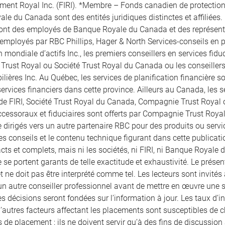
ement Royal Inc. (FIRI). *Membre – Fonds canadien de protection 
le du Canada sont des entités juridiques distinctes et affiliées.
sont des employés de Banque Royale du Canada et des représentan
 employés par RBC Phillips, Hager & North Services-conseils en pl
 mondiale d’actifs Inc., les premiers conseillers en services fid
rust Royal ou Société Trust Royal du Canada ou les conseille
lières Inc. Au Québec, les services de planification financière son
ervices financiers dans cette province. Ailleurs au Canada, les se
 de FIRI, Société Trust Royal du Canada, Compagnie Trust Royal
ccessoraux et fiduciaires sont offerts par Compagnie Trust Royal
 dirigés vers un autre partenaire RBC pour des produits ou servic
les conseils et le contenu technique figurant dans cette publicatio
ts et complets, mais ni les sociétés, ni FIRI, ni Banque Royale d
 se portent garants de telle exactitude et exhaustivité. Le prés
et ne doit pas être interprété comme tel. Les lecteurs sont invités 
un autre conseiller professionnel avant de mettre en œuvre une str
s décisions seront fondées sur l’information à jour. Les taux d’in
 d’autres facteurs affectant les placements sont susceptibles de
 de placement ; ils ne doivent servir qu’à des fins de discussion a