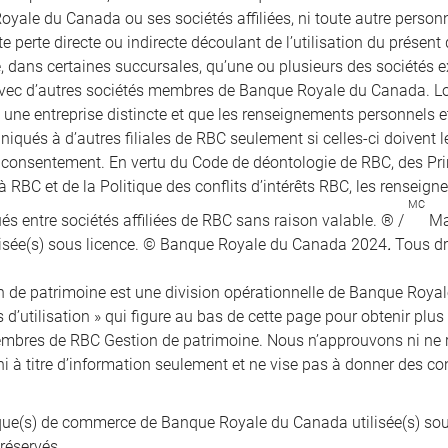
oyale du Canada ou ses sociétés affiliées, ni toute autre perso
e perte directe ou indirecte découlant de l’utilisation du présen
e, dans certaines succursales, qu’une ou plusieurs des sociétés e
vec d’autres sociétés membres de Banque Royale du Canada. Lors
t une entreprise distincte et que les renseignements personnels 
qués à d’autres filiales de RBC seulement si celles-ci doivent le
r consentement. En vertu du Code de déontologie de RBC, des Pr
à RBC et de la Politique des conflits d’intérêts RBC, les renseig
MC
 entre sociétés affiliées de RBC sans raison valable. ® /
Ma
isée(s) sous licence. © Banque Royale du Canada 2024
.
Tous dr
 de patrimoine est une division opérationnelle de Banque Royale 
 d’utilisation » qui figure au bas de cette page pour obtenir plus
mbres de RBC Gestion de patrimoine. Nous n’approuvons ni ne 
ni à titre d’information seulement et ne vise pas à donner des co
e(s) de commerce de Banque Royale du Canada utilisée(s) sou
 réservés.