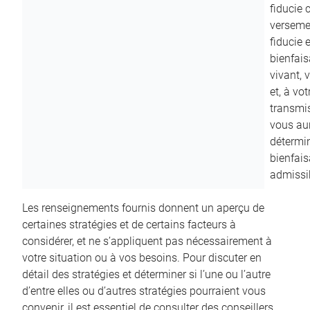
fiducie c
versemen
fiducie 
bienfais
vivant, 
et, à vo
transmi
vous aur
détermin
bienfais
admissib
Les renseignements fournis donnent un aperçu de
certaines stratégies et de certains facteurs à
considérer, et ne s’appliquent pas nécessairement à
votre situation ou à vos besoins. Pour discuter en
détail des stratégies et déterminer si l’une ou l’autre
d’entre elles ou d’autres stratégies pourraient vous
convenir, il est essentiel de consulter des conseillers