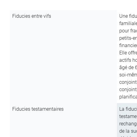
Fiducies entre vifs
Une fidu
familial
pour fra
petits-e
financie
Elle off
actifs h
âgé de 6
soi-mêm
conjoint
conjoin
planific
Fiducies testamentaires
La fiduc
testamen
rechange
de la su