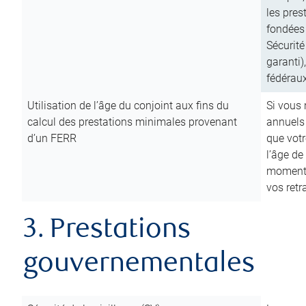
les pres
fondées 
Sécurité
garanti)
fédéraux
Utilisation de l’âge du conjoint aux fins du
Si vous
calcul des prestations minimales provenant
annuels
d’un FERR
que votr
l’âge de
moment d
vos ret
3. Prestations
gouvernementales