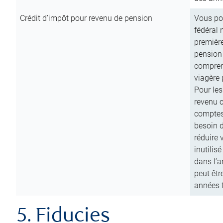
Crédit d’impôt pour revenu de pension
Vous pou
fédéral 
première
pension
comprend
viagère 
Pour les
revenu 
comptes
besoin d
réduire 
inutilis
dans l’a
peut êtr
années f
5. Fiducies