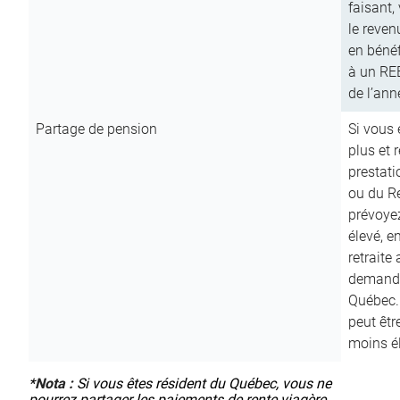
faisant,
le reven
en bénéf
à un RE
de l’ann
Partage de pension
Si vous 
plus et 
prestat
ou du R
prévoyez
élevé, e
retraite
demande
Québec. 
peut êtr
moins é
*
Nota :
Si vous êtes résident du Québec, vous ne
pourrez partager les paiements de rente viagère