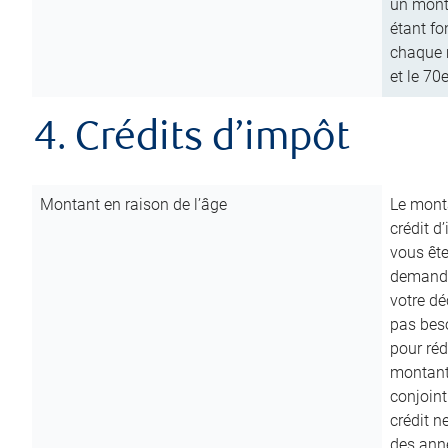
un mont
étant fo
chaque m
et le 70
4. Crédits d’impôt
Montant en raison de l’âge
Le monta
crédit d
vous êt
demande
votre dé
pas beso
pour réd
montant 
conjoint
crédit n
des anné