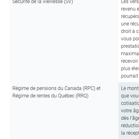
Sécurité de la vieillesse (SV)
Les vers
revenu e
récupéra
une récu
droit à 
vous pou
prestati
maximale
recevoi
plus él
pourrait
Régime de pensions du Canada (RPC) et
Le mont
Régime de rentes du Québec (RRQ)
que vous
cotisati
votre âg
dès l’âg
réducti
la récep