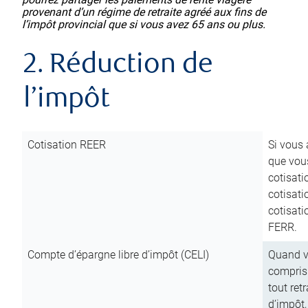
provenant d’un régime de retraite agréé aux fins de
l’impôt provincial que si vous avez 65 ans ou plus.
2. Réduction de
l’impôt
Cotisation REER
Si vous 
que vous
cotisati
cotisati
cotisati
FERR.
Compte d’épargne libre d’impôt (CELI)
Quand vo
compris 
tout ret
d’impôt,