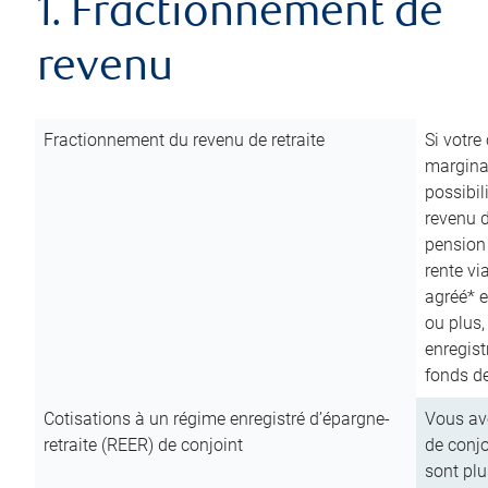
1. Fractionnement de
revenu
Fractionnement du revenu de retraite
Si votre
marginal
possibil
revenu 
pension
rente vi
agréé* e
ou plus,
enregist
fonds de
Cotisations à un régime enregistré d’épargne-
Vous ave
retraite (REER) de conjoint
de conjo
sont plu