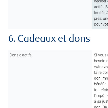
décider 
actifs. 
limités 
près, un
pour vot
6. Cadeaux et dons
Dons d’actifs
Si vous
besoin d
votre vi
faire do
don immé
bénéfiqu
toutefoi
l’impôt,
à sa ju
don. De p