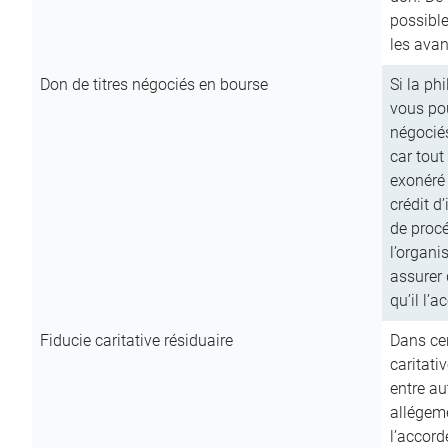
possible
les avan
Don de titres négociés en bourse
Si la ph
vous pou
négocié
car tout
exonéré
crédit d
de procé
l’organi
assurer 
qu’il l’a
Fiducie caritative résiduaire
Dans cer
caritati
entre au
allégeme
l’accord