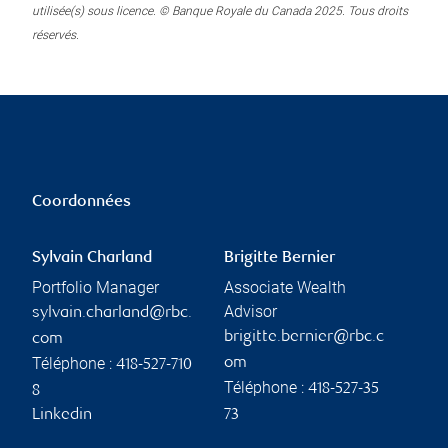
utilisée(s) sous licence. © Banque Royale du Canada 2025. Tous droits
réservés.
Coordonnées
Sylvain Charland
Brigitte Bernier
Portfolio Manager
Associate Wealth
Advisor
sylvain.charland@rbc.
brigitte.bernier@rbc.c
com
Téléphone :
om
418-527-710
Téléphone :
418-527-35
8
Linkedin
73