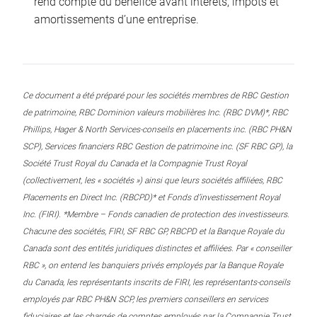
rend compte du bénéfice avant intérêts, impôts et
amortissements d’une entreprise.
Ce document a été préparé pour les sociétés membres de RBC Gestion
de patrimoine, RBC Dominion valeurs mobilières Inc. (RBC DVM)*, RBC
Phillips, Hager & North Services-conseils en placements inc. (RBC PH&N
SCP), Services financiers RBC Gestion de patrimoine inc. (SF RBC GP), la
Société Trust Royal du Canada et la Compagnie Trust Royal
(collectivement, les « sociétés ») ainsi que leurs sociétés affiliées, RBC
Placements en Direct Inc. (RBCPD)* et Fonds d’investissement Royal
Inc. (FIRI). *Membre – Fonds canadien de protection des investisseurs.
Chacune des sociétés, FIRI, SF RBC GP, RBCPD et la Banque Royale du
Canada sont des entités juridiques distinctes et affiliées. Par « conseiller
RBC », on entend les banquiers privés employés par la Banque Royale
du Canada, les représentants inscrits de FIRI, les représentants-conseils
employés par RBC PH&N SCP, les premiers conseillers en services
fiduciaires et les chargés de comptes employés par la Compagnie Trust