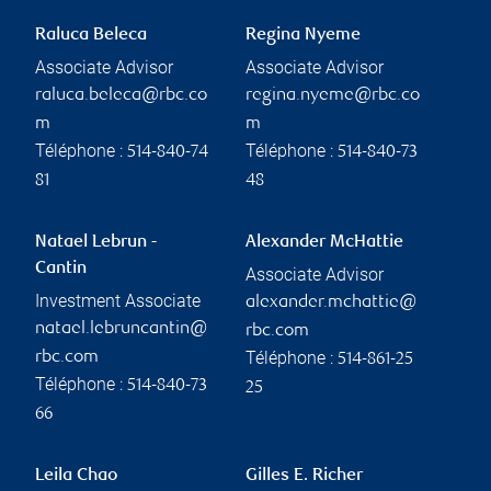
Raluca Beleca
Regina Nyeme
Associate Advisor
Associate Advisor
raluca.beleca@rbc.co
regina.nyeme@rbc.co
m
m
Téléphone :
Téléphone :
514-840-74
514-840-73
81
48
Natael Lebrun -
Alexander McHattie
Cantin
Associate Advisor
Investment Associate
alexander.mchattie@
natael.lebruncantin@
rbc.com
Téléphone :
rbc.com
514-861-25
Téléphone :
514-840-73
25
66
Leila Chao
Gilles E. Richer