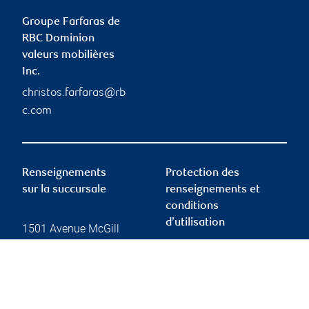
Groupe Farfaras de
RBC Dominion
valeurs mobilières
Inc.
christos.farfaras@rb
c.com
Renseignements
Protection des
sur la succursale
renseignements et
conditions
d’utilisation
1501 Avenue McGill
College
bureau 2150
Protection des
Montréal
,
QC
,
H3A 3M8
renseignements et
sécurité
Website