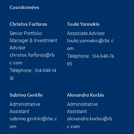
Coordonnées
Christos Farfaras
Toula Yannakis
Senior Portfolio
Associate Advisor
Manager & Investment
toula.yannakis@rbc.c
Advisor
om
christos.farfaras@rb
Téléphone :
514-840-76
c.com
05
Téléphone :
514-840-14
18
Sabrina Gentile
Alexandra Korbis
Administrative
Administrative
Assistant
Assistant
sabrina.gentile@rbc.c
alexandra.korbis@rb
om
c.com