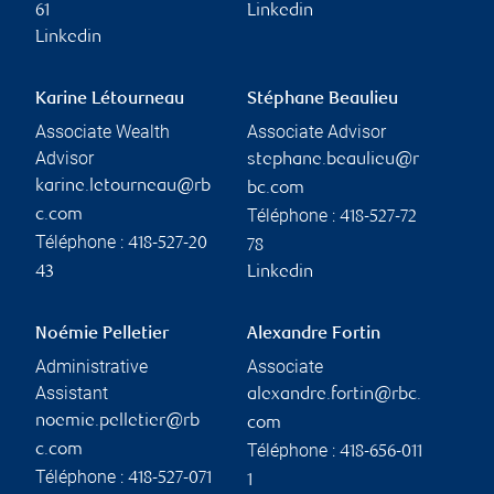
61
Linkedin
Linkedin
Karine Létourneau
Stéphane Beaulieu
Associate Wealth
Associate Advisor
Advisor
stephane.beaulieu@r
karine.letourneau@rb
bc.com
Téléphone :
c.com
418-527-72
Téléphone :
418-527-20
78
43
Linkedin
Noémie Pelletier
Alexandre Fortin
Administrative
Associate
Assistant
alexandre.fortin@rbc.
noemie.pelletier@rb
com
Téléphone :
c.com
418-656-011
Téléphone :
418-527-071
1