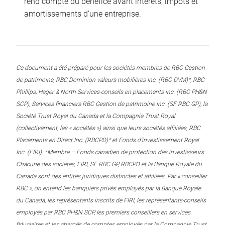
rend compte du bénéfice avant intérêts, impôts et
amortissements d’une entreprise.
Ce document a été préparé pour les sociétés membres de RBC Gestion
de patrimoine, RBC Dominion valeurs mobilières Inc. (RBC DVM)*, RBC
Phillips, Hager & North Services-conseils en placements inc. (RBC PH&N
SCP), Services financiers RBC Gestion de patrimoine inc. (SF RBC GP), la
Société Trust Royal du Canada et la Compagnie Trust Royal
(collectivement, les « sociétés ») ainsi que leurs sociétés affiliées, RBC
Placements en Direct Inc. (RBCPD)* et Fonds d’investissement Royal
Inc. (FIRI). *Membre – Fonds canadien de protection des investisseurs.
Chacune des sociétés, FIRI, SF RBC GP, RBCPD et la Banque Royale du
Canada sont des entités juridiques distinctes et affiliées. Par « conseiller
RBC », on entend les banquiers privés employés par la Banque Royale
du Canada, les représentants inscrits de FIRI, les représentants-conseils
employés par RBC PH&N SCP, les premiers conseillers en services
fiduciaires et les chargés de comptes employés par la Compagnie Trust