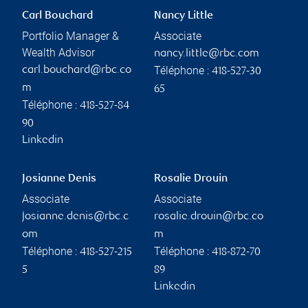
Carl Bouchard
Nancy Little
Portfolio Manager &
Associate
Wealth Advisor
nancy.little@rbc.com
Téléphone :
carl.bouchard@rbc.co
418-527-30
m
65
Téléphone :
418-527-84
90
Linkedin
Josianne Denis
Rosalie Drouin
Associate
Associate
josianne.denis@rbc.c
rosalie.drouin@rbc.co
om
m
Téléphone :
Téléphone :
418-527-215
418-872-70
5
89
Linkedin