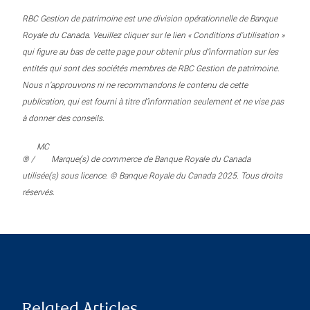
RBC Gestion de patrimoine est une division opérationnelle de Banque
Royale du Canada. Veuillez cliquer sur le lien « Conditions d’utilisation »
qui figure au bas de cette page pour obtenir plus d’information sur les
entités qui sont des sociétés membres de RBC Gestion de patrimoine.
Nous n’approuvons ni ne recommandons le contenu de cette
publication, qui est fourni à titre d’information seulement et ne vise pas
à donner des conseils.
MC
® /
Marque(s) de commerce de Banque Royale du Canada
utilisée(s) sous licence. © Banque Royale du Canada 2025. Tous droits
réservés.