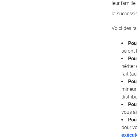
leur famille
la successi
Voici des r
Pou
seront 
Pour
hériter
fait (a
Pou
mineurs
distrib
Pour
vous ai
Pou
pour vo
exécut