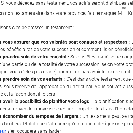
. Si vous décédez sans testament, vos actifs seront distribués se
me
on non testamentaire dans votre province, fait remarquer M
Kr
aisons clés de dresser un testament :
r vous assurer que vos volontés sont connues et respectées :
D
les bénéficiaires de votre succession et comment ils en bénéficie
 prendre soin de votre conjoint :
Si vous êtes marié, votre conjo
 d’une partie ou de la totalité de votre succession, selon votre p
uquel vous n’êtes pas marié) pourrait ne pas avoir le même droit.
r prendre soin de vos enfants :
C’est dans votre testament que 
, sous réserve de l’approbation d’un tribunal. Vous pouvez aussi
ué et la façon dont il le sera.
 avoir la possibilité de planifier votre legs
: La planification s
der à trouver des moyens de réduire l’impôt et les frais d’homol
r économiser du temps et de l’argent :
Un testament peut se tr
s héritiers. Plutôt que d’attendre qu’un tribunal désigne une pe
eur
s’en occupera sans tarder.