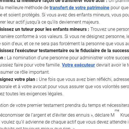
rminez la meilleure façon de transférer votre actif :
Un planifi
 la meilleure méthode de
transfert de votre patrimoine
pour que 
e et soient protégés. Si vous avez des enfants mineurs, vous po
rer leur actif jusqu’à ce qu’ils deviennent majeurs.
isissez un tuteur pour les enfants mineurs :
Trouvez une personn
manière conforme à vos valeurs. Si vous ne désignez personne,
 soin d’eux, et ce ne sera pas forcément la personne que vous au
sissez l’exécuteur testamentaire ou le fiduciaire de la succes
on :
La nomination d’une personne pour administrer votre success
issiez faire pour votre famille.
Votre exécuteur
devrait avoir le
sumer ce rôle important.
signez votre plan :
Une fois que vous avez bien réfléchi, adresse
sorale et à votre avocat pour vous assurer que vos volontés se
ez toutes les exigences légales.
ation de votre premier testament prendra du temps et nécessitera
me
économiser de l’argent et d’éviter des ennuis », déclare M
Krue
 voulez qu’il advienne de chaque actif que vous devez attendre 
ouhaits est toujours mieux que rien. »