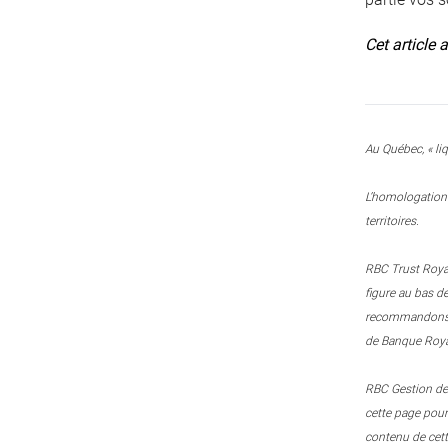
Cet article 
Au Québec, « liq
L’homologation 
territoires.
RBC Trust Royal
figure au bas d
recommandons le
de Banque Royal
RBC Gestion de 
cette page pou
contenu de cett