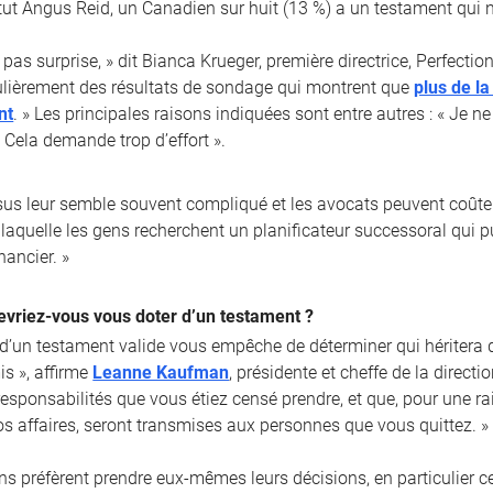
itut Angus Reid, un Canadien sur huit (13 %) a un testament qui n’
 pas surprise, » dit Bianca Krueger, première directrice, Perfect
lièrement des résultats de sondage qui montrent que
plus de l
nt
. » Les principales raisons indiquées sont entre autres : « Je n
 Cela demande trop d’effort ».
sus leur semble souvent compliqué et les avocats peuvent coûter
laquelle les gens recherchent un planificateur successoral qui pui
nancier. »
evriez-vous vous doter d’un testament ?
 d’un testament valide vous empêche de déterminer qui héritera d
is », affirme
Leanne Kaufman
, présidente et cheffe de la direct
 responsabilités que vous étiez censé prendre, et que, pour une 
os affaires, seront transmises aux personnes que vous quittez. »
ns préfèrent prendre eux-mêmes leurs décisions, en particulier c