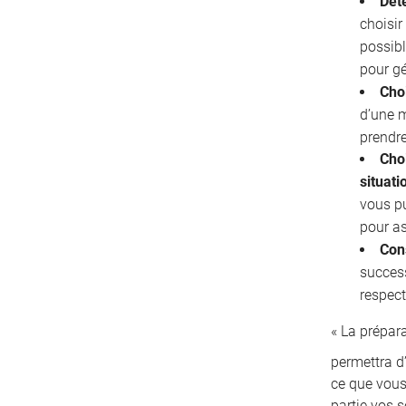
Déte
choisir
possibl
pour gé
Cho
d’une 
prendre
Choi
situati
vous pu
pour as
Con
succes
respect
« La prépar
permettra d’
ce que vous
partie vos s