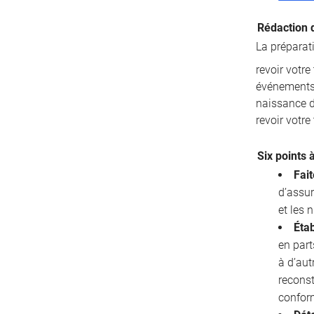
Rédaction 
La préparat
revoir votr
événements 
naissance d’
revoir votre
Six points 
Fait
d’assur
et les
Étab
en part
à d’aut
reconst
confor