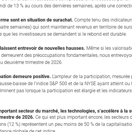
ndi de 13 % au cours des dernières semaines, après une correcti
erme sont en situation de surachat.
Compte tenu des indicateurs
uatre semaines) qui sont maintenant revenus en territoire de sura
le que les investisseurs se demandent si le rebond est durable.
laissent entrevoir de nouvelles hausses.
Même si les valorisation
e demeurent des préoccupations fondamentales, nous entrevoyo
u deuxième trimestre de 2026.
pation demeure positive.
L’ampleur de la participation, mesurée
 hausse-baisse de l’indice S&P 500 et de la NYSE ayant atteint o
lminent pas lorsque la participation est élargie et les indicateu
portant secteur du marché, les technologies, s’accélère à la s
imestre de 2026.
Ce qui est plus important encore, les secteurs d
s (12 %) représentent un peu moins de 50 % de la capitalisation
ndance globale de cet indice.