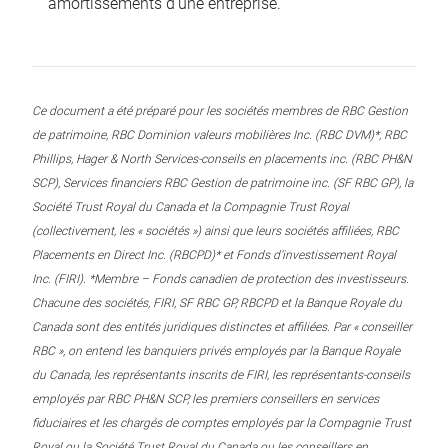
amortissements d’une entreprise.
Ce document a été préparé pour les sociétés membres de RBC Gestion
de patrimoine, RBC Dominion valeurs mobilières Inc. (RBC DVM)*, RBC
Phillips, Hager & North Services-conseils en placements inc. (RBC PH&N
SCP), Services financiers RBC Gestion de patrimoine inc. (SF RBC GP), la
Société Trust Royal du Canada et la Compagnie Trust Royal
(collectivement, les « sociétés ») ainsi que leurs sociétés affiliées, RBC
Placements en Direct Inc. (RBCPD)* et Fonds d’investissement Royal
Inc. (FIRI). *Membre – Fonds canadien de protection des investisseurs.
Chacune des sociétés, FIRI, SF RBC GP, RBCPD et la Banque Royale du
Canada sont des entités juridiques distinctes et affiliées. Par « conseiller
RBC », on entend les banquiers privés employés par la Banque Royale
du Canada, les représentants inscrits de FIRI, les représentants-conseils
employés par RBC PH&N SCP, les premiers conseillers en services
fiduciaires et les chargés de comptes employés par la Compagnie Trust
Royal ou la Société Trust Royal du Canada ou les conseillers en