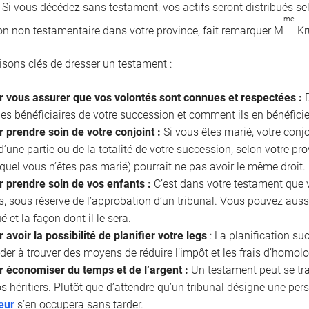
. Si vous décédez sans testament, vos actifs seront distribués se
me
on non testamentaire dans votre province, fait remarquer M
Kr
aisons clés de dresser un testament :
r vous assurer que vos volontés sont connues et respectées :
D
les bénéficiaires de votre succession et comment ils en bénéficie
 prendre soin de votre conjoint :
Si vous êtes marié, votre conjo
 d’une partie ou de la totalité de votre succession, selon votre p
uquel vous n’êtes pas marié) pourrait ne pas avoir le même droit.
r prendre soin de vos enfants :
C’est dans votre testament que 
, sous réserve de l’approbation d’un tribunal. Vous pouvez aussi
ué et la façon dont il le sera.
 avoir la possibilité de planifier votre legs
: La planification s
der à trouver des moyens de réduire l’impôt et les frais d’homol
r économiser du temps et de l’argent :
Un testament peut se tr
s héritiers. Plutôt que d’attendre qu’un tribunal désigne une pe
eur
s’en occupera sans tarder.