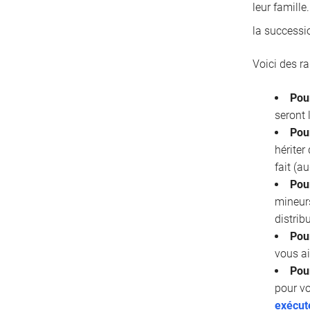
leur famille
la successi
Voici des r
Pou
seront 
Pour
hériter
fait (a
Pou
mineurs
distrib
Pour
vous ai
Pou
pour vo
exécut