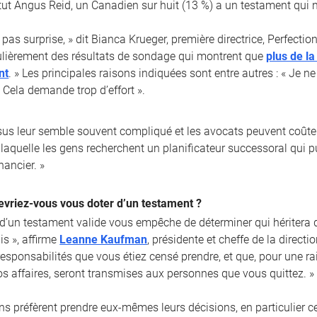
itut Angus Reid, un Canadien sur huit (13 %) a un testament qui n’
 pas surprise, » dit Bianca Krueger, première directrice, Perfect
lièrement des résultats de sondage qui montrent que
plus de l
nt
. » Les principales raisons indiquées sont entre autres : « Je n
 Cela demande trop d’effort ».
sus leur semble souvent compliqué et les avocats peuvent coûter
laquelle les gens recherchent un planificateur successoral qui pui
nancier. »
evriez-vous vous doter d’un testament ?
 d’un testament valide vous empêche de déterminer qui héritera d
is », affirme
Leanne Kaufman
, présidente et cheffe de la direct
 responsabilités que vous étiez censé prendre, et que, pour une 
os affaires, seront transmises aux personnes que vous quittez. »
ns préfèrent prendre eux-mêmes leurs décisions, en particulier c