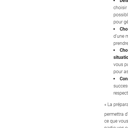
Déte
choisir
possibl
pour gé
Cho
d’une 
prendre
Choi
situati
vous pu
pour as
Con
succes
respect
« La prépar
permettra d’
ce que vous
partie vos s