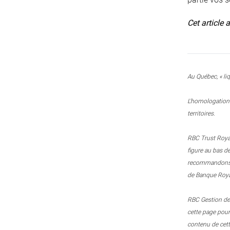
Cet article 
Au Québec, « liq
L’homologation 
territoires.
RBC Trust Royal
figure au bas d
recommandons le
de Banque Royal
RBC Gestion de 
cette page pou
contenu de cett