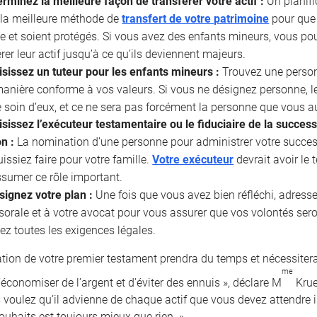
rminez la meilleure façon de transférer votre actif :
Un planifi
 la meilleure méthode de
transfert de votre patrimoine
pour que 
e et soient protégés. Si vous avez des enfants mineurs, vous po
rer leur actif jusqu’à ce qu’ils deviennent majeurs.
isissez un tuteur pour les enfants mineurs :
Trouvez une personn
manière conforme à vos valeurs. Si vous ne désignez personne,
 soin d’eux, et ce ne sera pas forcément la personne que vous au
sissez l’exécuteur testamentaire ou le fiduciaire de la succes
on :
La nomination d’une personne pour administrer votre success
issiez faire pour votre famille.
Votre exécuteur
devrait avoir le
sumer ce rôle important.
signez votre plan :
Une fois que vous avez bien réfléchi, adresse
sorale et à votre avocat pour vous assurer que vos volontés se
ez toutes les exigences légales.
ation de votre premier testament prendra du temps et nécessitera
me
économiser de l’argent et d’éviter des ennuis », déclare M
Krue
 voulez qu’il advienne de chaque actif que vous devez attendre 
ouhaits est toujours mieux que rien. »