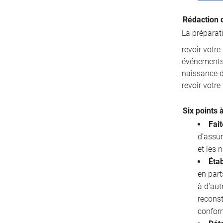
Rédaction 
La préparat
revoir votr
événements 
naissance d’
revoir votre
Six points 
Fait
d’assur
et les
Étab
en part
à d’aut
reconst
confor