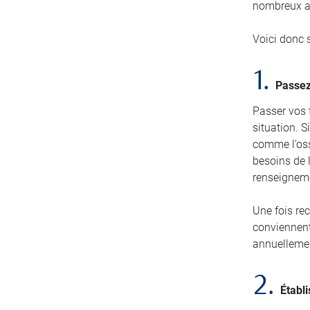
nombreux a
Voici donc 
1.
Passez
Passer vos 
situation. 
comme l’ossa
besoins de l
renseignem
Une fois rec
conviennent
annuellemen
2.
Établi