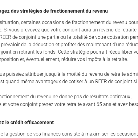
agez des stratégies de fractionnement du revenu
 situation, certaines occasions de fractionnement du revenu pourr
e. Si vous prévoyez que votre conjoint aura un revenu de retraite
REER de conjoint une partie ou la totalité de votre cotisation pe
révaloir de la déduction et profiter dès maintenant d’une réduct
oint en retirant les fonds. Cette stratégie pourrait rééquilibrer
position et, éventuellement, réduire vos impôts à la retraite.
us puissiez attribuer jusqu’à la moitié du revenu de retraite adm
l est quand même avantageux de cotiser à un REER de conjoint si 
ractionnement du revenu ne donne pas de résultats optimaux ;
 et votre conjoint prenez votre retraite avant 65 ans et avez bes
sez le crédit efficacement
de la gestion de vos finances consiste à maximiser les occasions 