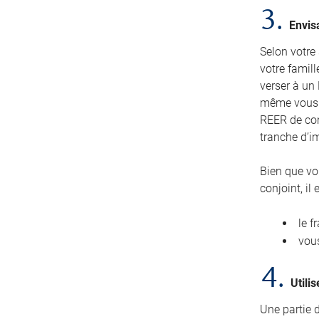
3.
Envis
Selon votre
votre famill
verser à un 
même vous p
REER de conj
tranche d’im
Bien que vo
conjoint, i
le f
vous
4.
Utili
Une partie 