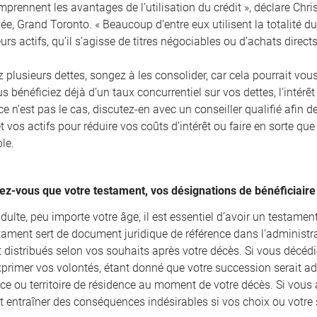
prennent les avantages de l’utilisation du crédit », déclare Chri
e, Grand Toronto. « Beaucoup d’entre eux utilisent la totalité du 
leurs actifs, qu’il s’agisse de titres négociables ou d’achats direct
 plusieurs dettes, songez à les consolider, car cela pourrait vou
us bénéficiez déjà d’un taux concurrentiel sur vos dettes, l’intérêt
 ce n’est pas le cas, discutez-en avec un conseiller qualifié afin d
t vos actifs pour réduire vos coûts d’intérêt ou faire en sorte que 
le.
ez-vous que votre testament, vos désignations de bénéficiaire 
dulte, peu importe votre âge, il est essentiel d’avoir un testament 
stament sert de document juridique de référence dans l’administra
t distribués selon vos souhaits après votre décès. Si vous décéd
xprimer vos volontés, étant donné que votre succession serait ad
ce ou territoire de résidence au moment de votre décès. Si vous a
it entraîner des conséquences indésirables si vos choix ou votre