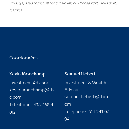
utilisée(s) sous licence. © Banque Royale du Canada 2025. Tous droits
réservés.
Coordonnées
Kevin Monchamp
Samuel Hebert
Investment Advisor
Investment & Wealth
Advisor
kevin.monchamp@rb
samuel.hebert@rbc.c
c.com
Téléphone :
om
438-468-4
Téléphone :
514-241-07
012
94