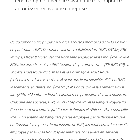
rend compte du bénéfice avant intérêts, impôts et
amortissements d’une entreprise.
Ce document a été préparé pour les sociétés membres de RBC Gestion
de patrimoine, RBC Dominion valeurs mobilières Inc. (RBC DVM)*, RBC
Phillips, Hager & North Services-conseils en placements inc. (RBC PH&N
SCP), Services financiers RBC Gestion de patrimoine inc. (SF RBC GP), la
Société Trust Royal du Canada et la Compagnie Trust Royal
(collectivement, les « sociétés ») ainsi que leurs sociétés affiliées, RBC
Placements en Direct Inc. (RBCPD)* et Fonds d’investissement Royal
Inc. (FIRI). *Membre – Fonds canadien de protection des investisseurs.
Chacune des sociétés, FIRI, SF RBC GP, RBCPD et la Banque Royale du
Canada sont des entités juridiques distinctes et affiliées. Par « conseiller
RBC », on entend les banquiers privés employés par la Banque Royale
du Canada, les représentants inscrits de FIRI, les représentants-conseils
employés par RBC PH&N SCP, les premiers conseillers en services
fiduciaires et les chargés de comptes employés par la Compagnie Trust