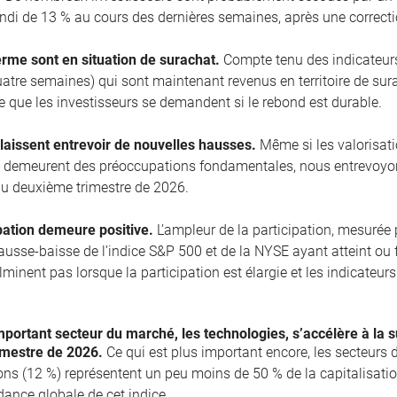
ndi de 13 % au cours des dernières semaines, après une correcti
erme sont en situation de surachat.
Compte tenu des indicateurs
uatre semaines) qui sont maintenant revenus en territoire de sura
le que les investisseurs se demandent si le rebond est durable.
laissent entrevoir de nouvelles hausses.
Même si les valorisation
e demeurent des préoccupations fondamentales, nous entrevoyo
u deuxième trimestre de 2026.
pation demeure positive.
L’ampleur de la participation, mesurée
 hausse-baisse de l’indice S&P 500 et de la NYSE ayant atteint o
lminent pas lorsque la participation est élargie et les indicateu
portant secteur du marché, les technologies, s’accélère à la s
imestre de 2026.
Ce qui est plus important encore, les secteurs d
s (12 %) représentent un peu moins de 50 % de la capitalisation
ndance globale de cet indice.