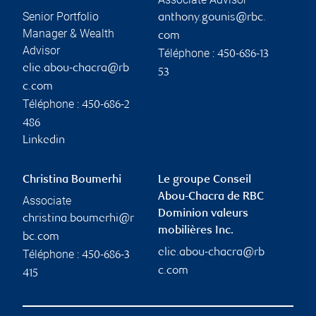
Senior Portfolio
anthony.gounis@rbc.
Manager & Wealth
com
Advisor
Téléphone :
450-686-13
elie.abou-chacra@rb
53
c.com
Téléphone :
450-686-2
486
Linkedin
Christina Boumerhi
Le groupe Conseil
Abou-Chacra de RBC
Associate
Dominion valeurs
christina.boumerhi@r
mobilières Inc.
bc.com
elie.abou-chacra@rb
Téléphone :
450-686-3
c.com
415