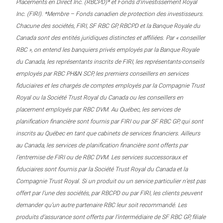
Placements en Direct Inc. (RBCPD)* et Fonds d’investissement Royal
Inc. (FIRI). *Membre – Fonds canadien de protection des investisseurs.
Chacune des sociétés, FIRI, SF RBC GP, RBCPD et la Banque Royale du
Canada sont des entités juridiques distinctes et affiliées. Par « conseiller
RBC », on entend les banquiers privés employés par la Banque Royale
du Canada, les représentants inscrits de FIRI, les représentants-conseils
employés par RBC PH&N SCP, les premiers conseillers en services
fiduciaires et les chargés de comptes employés par la Compagnie Trust
Royal ou la Société Trust Royal du Canada ou les conseillers en
placement employés par RBC DVM. Au Québec, les services de
planification financière sont fournis par FIRI ou par SF RBC GP, qui sont
inscrits au Québec en tant que cabinets de services financiers. Ailleurs
au Canada, les services de planification financière sont offerts par
l’entremise de FIRI ou de RBC DVM. Les services successoraux et
fiduciaires sont fournis par la Société Trust Royal du Canada et la
Compagnie Trust Royal. Si un produit ou un service particulier n’est pas
offert par l’une des sociétés, par RBCPD ou par FIRI, les clients peuvent
demander qu’un autre partenaire RBC leur soit recommandé. Les
produits d’assurance sont offerts par l’intermédiaire de SF RBC GP, filiale