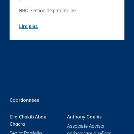
RBC Gestion de patrimoine
Lire plus
Coordonnées
Elie-Chakib Abou-
Anthony Gounis
Chacra
Associate Advisor
Senior Portfolio
anthony.gounis@rbc.