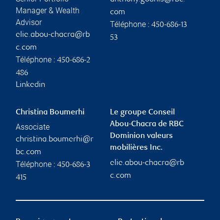
Manager & Wealth
com
Advisor
Téléphone :
450-686-13
elie.abou-chacra@rb
53
c.com
Téléphone :
450-686-2
486
Linkedin
Christina Boumerhi
Le groupe Conseil
Abou-Chacra de RBC
Associate
Dominion valeurs
christina.boumerhi@r
mobilières Inc.
bc.com
elie.abou-chacra@rb
Téléphone :
450-686-3
c.com
415