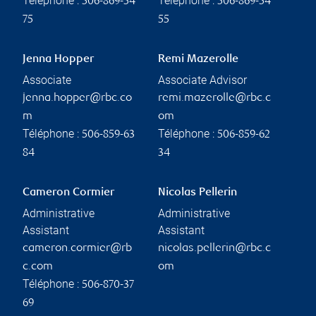
Téléphone :
Téléphone :
506-869-54
506-869-54
75
55
Jenna Hopper
Remi Mazerolle
Associate
Associate Advisor
jenna.hopper@rbc.co
remi.mazerolle@rbc.c
m
om
Téléphone :
Téléphone :
506-859-63
506-859-62
84
34
Cameron Cormier
Nicolas Pellerin
Administrative
Administrative
Assistant
Assistant
cameron.cormier@rb
nicolas.pellerin@rbc.c
c.com
om
Téléphone :
506-870-37
69