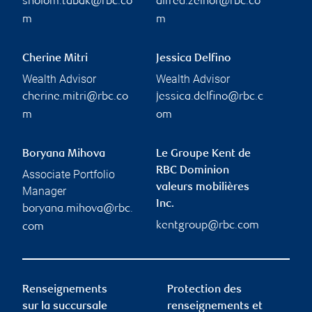
sholom.tabak@rbc.co
alfred.zelhof@rbc.co
m
m
Cherine Mitri
Jessica Delfino
Wealth Advisor
Wealth Advisor
cherine.mitri@rbc.co
jessica.delfino@rbc.c
m
om
Boryana Mihova
Le Groupe Kent de
RBC Dominion
Associate Portfolio
valeurs mobilières
Manager
Inc.
boryana.mihova@rbc.
kentgroup@rbc.com
com
Renseignements
Protection des
sur la succursale
renseignements et