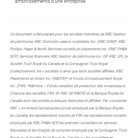
amortissements d’une entreprise.
Ce document a été préparé pour les sociétés membres de RBC Gestion
de patrimoine, RBC Dominion valeurs mobilières Inc. (RBC DVM)*, RBC
Phillips, Hager & North Services-conseils en placements inc. (RBC PH&N
SCP), Services financiers RBC Gestion de patrimoine inc. (SF RBC GP), la
Société Trust Royal du Canada et la Compagnie Trust Royal
(collectivement, les « sociétés ») ainsi que leurs sociétés affiliées, RBC
Placements en Direct Inc. (RBCPD)* et Fonds d’investissement Royal
Inc. (FIRI). *Membre – Fonds canadien de protection des investisseurs.
Chacune des sociétés, FIRI, SF RBC GP, RBCPD et la Banque Royale du
Canada sont des entités juridiques distinctes et affiliées. Par « conseiller
RBC », on entend les banquiers privés employés par la Banque Royale
du Canada, les représentants inscrits de FIRI, les représentants-conseils
employés par RBC PH&N SCP, les premiers conseillers en services
fiduciaires et les chargés de comptes employés par la Compagnie Trust
Royal ou la Société Trust Royal du Canada ou les conseillers en