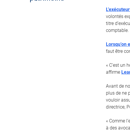
L’exécuteur
volontés ex
titre d’exé
comptable.
Lorsqu’on e
faut être co
« C’est un 
affirme
Lea
Avant de no
plus de ne 
vouloir ass
directrice,
« Comme l’ex
à des avoca