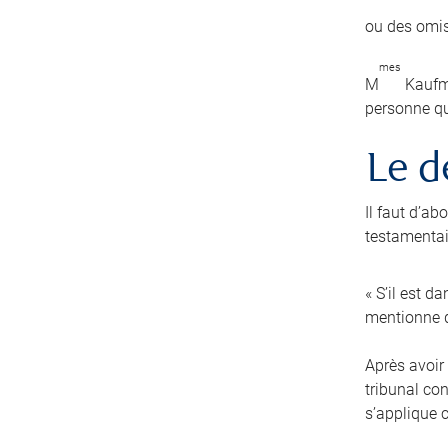
ou des omis
mes
M
Kaufma
personne qu
Le d
Il faut d’a
testamentair
« S’il est d
mentionne q
Après avoir 
tribunal co
s’applique 