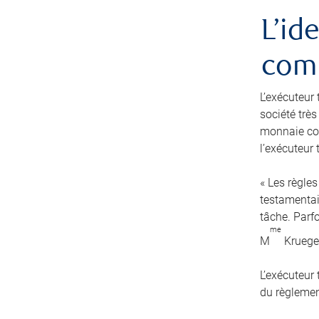
L’id
comm
L’exécuteur 
société très
monnaie cou
l’exécuteur
« Les règles
testamentair
tâche. Parfo
me
M
Kruege
L’exécuteur
du règlement