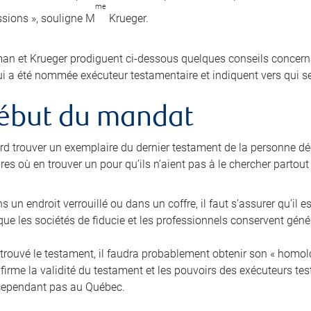
me
sions », souligne M
Krueger.
n et Krueger prodiguent ci-dessous quelques conseils concernan
i a été nommée exécuteur testamentaire et indiquent vers qui se
ébut du mandat
bord trouver un exemplaire du dernier testament de la personne dé
es où en trouver un pour qu’ils n’aient pas à le chercher partout
ans un endroit verrouillé ou dans un coffre, il faut s’assurer qu’il e
ue les sociétés de fiducie et les professionnels conservent gén
trouvé le testament, il faudra probablement obtenir son « homolog
nfirme la validité du testament et les pouvoirs des exécuteurs t
cependant pas au Québec.