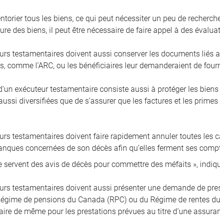
ventorier tous les biens, ce qui peut nécessiter un peu de recherch
ure des biens, il peut être nécessaire de faire appel à des évalu
urs testamentaires doivent aussi conserver les documents liés a
, comme l’ARC, ou les bénéficiaires leur demanderaient de fournir
’un exécuteur testamentaire consiste aussi à protéger les bien
ussi diversifiées que de s’assurer que les factures et les primes
rs testamentaires doivent faire rapidement annuler toutes les car
banques concernées de son décès afin qu’elles ferment ses compt
e servent des avis de décès pour commettre des méfaits », indi
urs testamentaires doivent aussi présenter une demande de prest
égime de pensions du Canada (RPC) ou du Régime de rentes du Q
 faire de même pour les prestations prévues au titre d’une assura