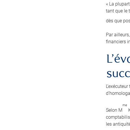
« La plupart
tant que le
dès que po
Par ailleurs
financiers i
L’év
suc
L’exécuteur 
d’homologat
me
Selon M
K
comptabilise
les antiquit