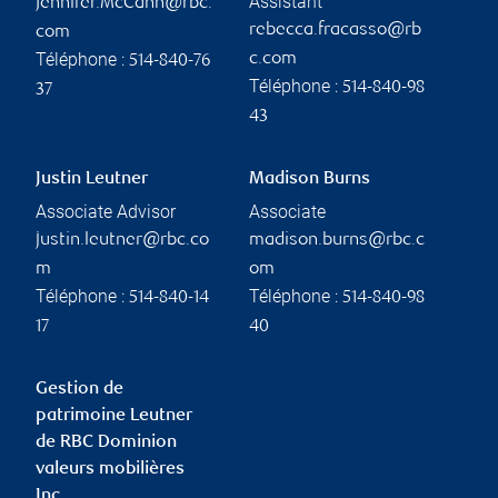
Assistant
Jennifer.McCann@rbc.
rebecca.fracasso@rb
com
Téléphone :
c.com
514-840-76
Téléphone :
514-840-98
37
43
Justin Leutner
Madison Burns
Associate Advisor
Associate
justin.leutner@rbc.co
madison.burns@rbc.c
m
om
Téléphone :
Téléphone :
514-840-14
514-840-98
17
40
Gestion de
patrimoine Leutner
de RBC Dominion
valeurs mobilières
Inc.