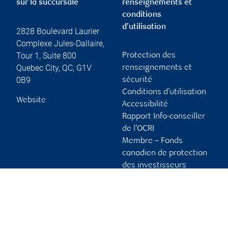
sur la succursale
renseignements et
conditions
d’utilisation
2828 Boulevard Laurier
Complexe Jules-Dallaire,
Tour 1, Suite 800
Protection des
Quebec City
,
QC
,
G1V
renseignements et
0B9
sécurité
Conditions d’utilisation
Website
Accessibilité
Rapport Info-conseiller
de l’OCRI
Membre – Fonds
canadien de protection
des investisseurs
Publicité et témoins
Liens vers les sites en
français