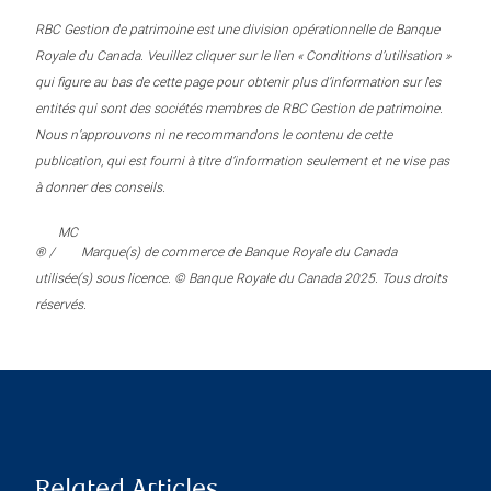
RBC Gestion de patrimoine est une division opérationnelle de Banque
Royale du Canada. Veuillez cliquer sur le lien « Conditions d’utilisation »
qui figure au bas de cette page pour obtenir plus d’information sur les
entités qui sont des sociétés membres de RBC Gestion de patrimoine.
Nous n’approuvons ni ne recommandons le contenu de cette
publication, qui est fourni à titre d’information seulement et ne vise pas
à donner des conseils.
MC
® /
Marque(s) de commerce de Banque Royale du Canada
utilisée(s) sous licence. © Banque Royale du Canada 2025. Tous droits
réservés.