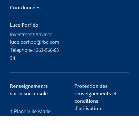
Coordonnées
Luca Porfido
Investment Advisor
luca.porfido@rbc.com
Téléphone :
263-566-83
54
Renseignements
Protection des
sur la succursale
renseignements et
conditions
d’utilisation
1 Place Ville-Marie
5e étage
Montréal
,
QC
,
H3B 5G9
Protection des
renseignements et
Website