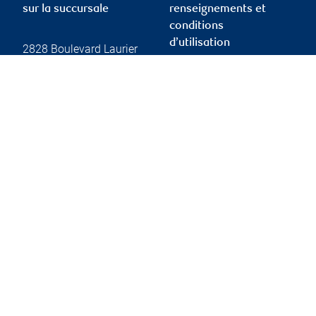
sur la succursale
renseignements et
conditions
d’utilisation
2828 Boulevard Laurier
Complexe Jules-Dallaire,
Tour 1, Suite 800
Protection des
Quebec City
,
QC
,
G1V
renseignements et
0B9
sécurité
Conditions d’utilisation
Website
Accessibilité
Rapport Info-conseiller
de l’OCRI
Membre – Fonds
canadien de protection
des investisseurs
Publicité et témoins
Liens vers les sites en
français