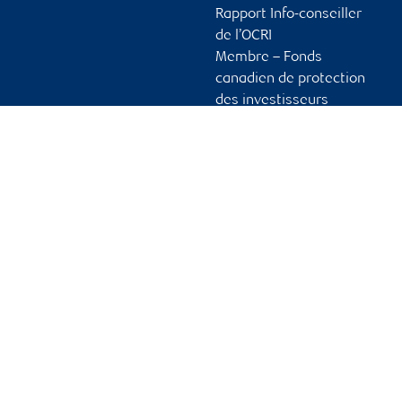
Rapport Info-conseiller
de l’OCRI
Membre – Fonds
canadien de protection
des investisseurs
Publicité et témoins
Liens vers les sites en
français
Ouvrir une session
Guide d’ouverture de
session initiale
Vous tenir informé
RBC Dominion valeurs mobilières, © 2026