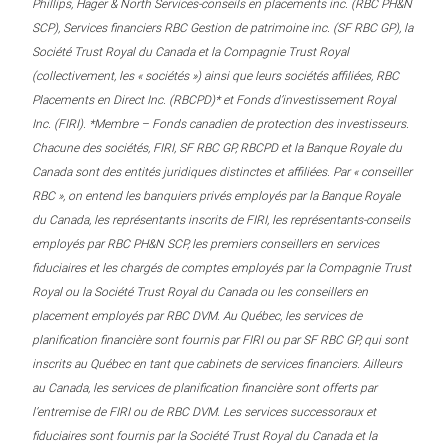
Phillips, Hager & North Services-conseils en placements inc. (RBC PH&N
SCP), Services financiers RBC Gestion de patrimoine inc. (SF RBC GP), la
Société Trust Royal du Canada et la Compagnie Trust Royal
(collectivement, les « sociétés ») ainsi que leurs sociétés affiliées, RBC
Placements en Direct Inc. (RBCPD)* et Fonds d’investissement Royal
Inc. (FIRI). *Membre – Fonds canadien de protection des investisseurs.
Chacune des sociétés, FIRI, SF RBC GP, RBCPD et la Banque Royale du
Canada sont des entités juridiques distinctes et affiliées. Par « conseiller
RBC », on entend les banquiers privés employés par la Banque Royale
du Canada, les représentants inscrits de FIRI, les représentants-conseils
employés par RBC PH&N SCP, les premiers conseillers en services
fiduciaires et les chargés de comptes employés par la Compagnie Trust
Royal ou la Société Trust Royal du Canada ou les conseillers en
placement employés par RBC DVM. Au Québec, les services de
planification financière sont fournis par FIRI ou par SF RBC GP, qui sont
inscrits au Québec en tant que cabinets de services financiers. Ailleurs
au Canada, les services de planification financière sont offerts par
l’entremise de FIRI ou de RBC DVM. Les services successoraux et
fiduciaires sont fournis par la Société Trust Royal du Canada et la