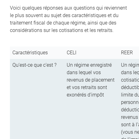
Voici quelques réponses aux questions qui reviennent
le plus souvent au sujet des caractéristiques et du
traitement fiscal de chaque régime, ainsi que des
considérations sur les cotisations et les retraits.
Caractéristiques
CELI
REER
Qu’est-ce que c’est ?
Un régime enregistré
Un régim
dans lequel vos
dans le
revenus de placement
cotisati
et vos retraits sont
déductib
exonérés d’impôt
limite d
personn
déductio
revenus
sont à l
(vous n