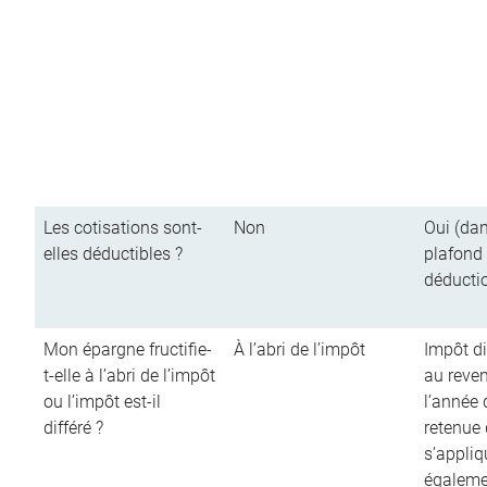
Les cotisations sont-
Non
Oui (dan
elles déductibles ?
plafond
déducti
Mon épargne fructifie-
À l’abri de l’impôt
Impôt di
t-elle à l’abri de l’impôt
au reve
ou l’impôt est-il
l’année d
différé ?
retenue
s’appliq
égalemen