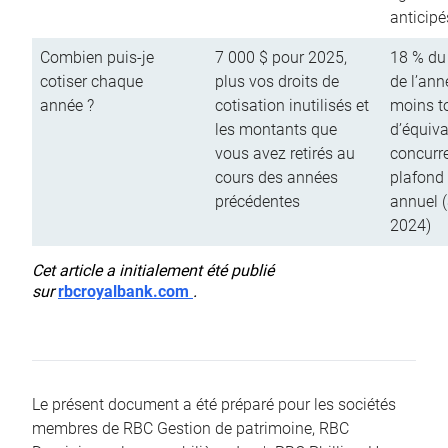
anticipé
Combien puis-je
7 000 $ pour 2025,
18 % du
cotiser chaque
plus vos droits de
de l’ann
année ?
cotisation inutilisés et
moins to
les montants que
d’équiva
vous avez retirés au
concurr
cours des années
plafond 
précédentes
annuel 
2024)
Cet article a initialement été publié
sur
rbcroyalbank.com
.
Le présent document a été préparé pour les sociétés
membres de RBC Gestion de patrimoine, RBC