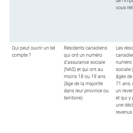
de l’imp
vous ret
Qui peut ouvrir un tel
Résidents canadiens
Les rési
compte ?
qui ont un numéro
canadie
d’assurance sociale
numéro 
(NAS) et qui ont au
sociale 
moins 18 ou 19 ans
âgés de
(âge de la majorité
71 ans,
dans leur province ou
un reve
territoire)
et qui y
une décl
revenus